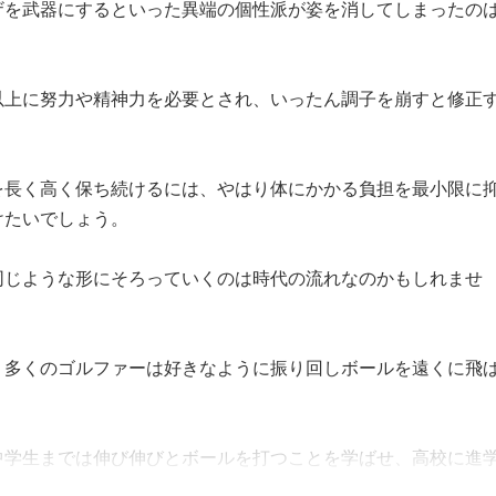
ザを武器にするといった異端の個性派が姿を消してしまったの
以上に努力や精神力を必要とされ、いったん調子を崩すと修正
を長く高く保ち続けるには、やはり体にかかる負担を最小限に
けたいでしょう。
同じような形にそろっていくのは時代の流れなのかもしれませ
、多くのゴルファーは好きなように振り回しボールを遠くに飛
中学生までは伸び伸びとボールを打つことを学ばせ、高校に進
徐々に理にかなった動きをマスターさせていく。