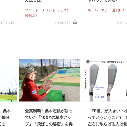
プロ・トーナメント レッスン
ルール・マナー 週刊GD
週刊GD
2021.3.15
2024.2.12
2021.
 桑木
全英制覇！桑木志帆が語っ
「FP値」が大きい・
い部分
ていた「100Yの精度アッ
ってどういうこと? 
てま
プ」「飛ばしの秘密」を再
左右に散らばる人は