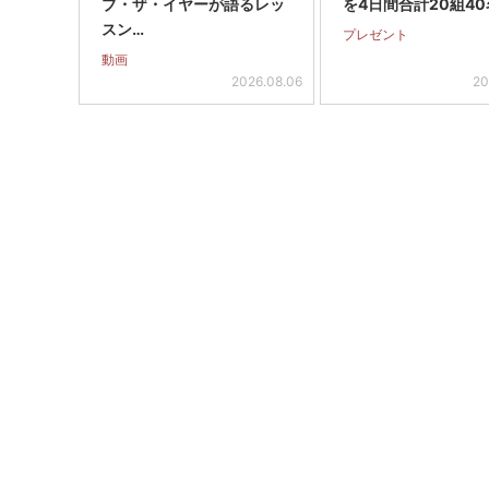
ブ・ザ・イヤーが語るレッ
を4日間合計20組40
スン…
プレゼント
動画
2026.08.06
20