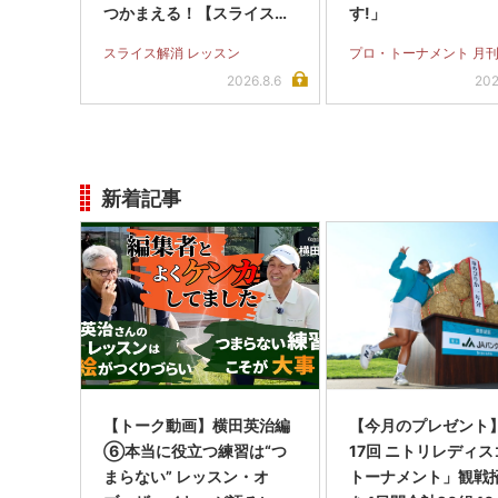
つかまえる！【スライス完
す!」
全撲滅】＜後編＞
スライス解消 レッスン
プロ・トーナメント 月刊
2026.8.6
202
新着記事
【トーク動画】横田英治編
【今月のプレゼント
⑥本当に役立つ練習は“つ
17回 ニトリレディ
まらない” レッスン・オ
トーナメント」観戦