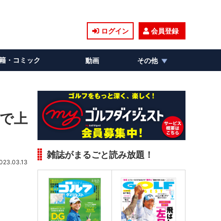
ログイン
会員登録
籍・コミック
動画
その他
ちで上
雑誌がまるごと読み放題！
023.03.13