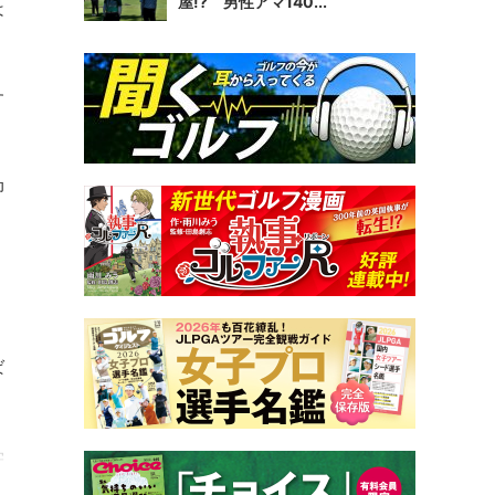
屋!? 男性アマ140...
は
す
抑
ば
学