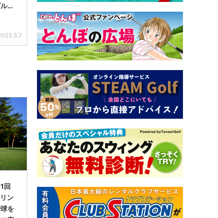
ゴルフ
2023.5.7
1回
ルリン
で球を