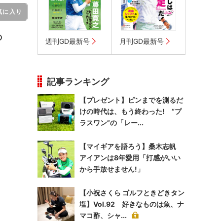
気に入り
の
週刊GD最新号
月刊GD最新号
記事ランキング
【プレゼント】ピンまでを測るだ
けの時代は、もう終わった! “プ
ラスワン”の「レー...
【マイギアを語ろう】桑木志帆
アイアンは8年愛用「打感がいい
から手放せません!」
【小祝さくら ゴルフときどきタン
塩】Vol.92 好きなものは魚、ナ
マコ酢、シャ...