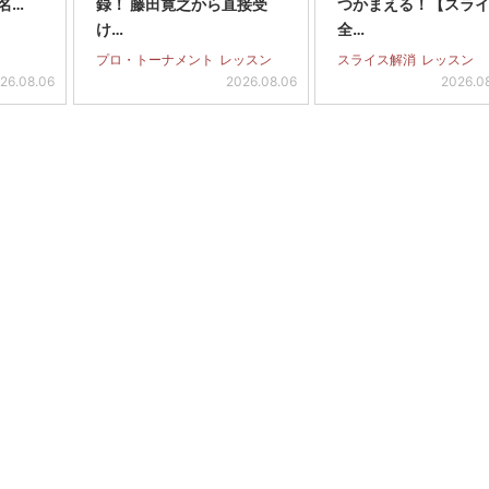
名…
録！ 藤田寛之から直接受
つかまえる！【スラ
け…
全…
プロ・トーナメント
レッスン
スライス解消
レッスン
26.08.06
2026.08.06
2026.0