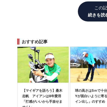
この
続きを読
おすすめ記事
【マイギアを語ろう】桑木
球の高さは5ｍで十分!
志帆 アイアンは8年愛用
Yが面白いように寄
「打感がいいから手放せま
イン出し」のすすめ
せん!」