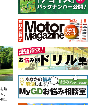
池を越
チャ。
う側に