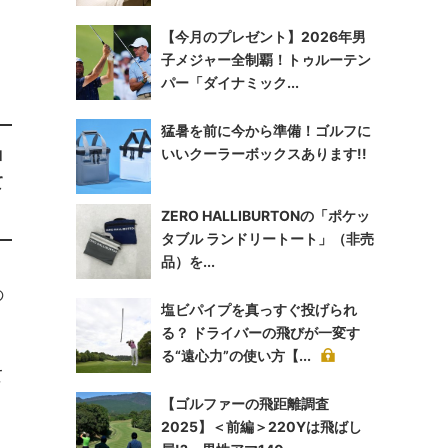
【今月のプレゼント】2026年男
子メジャー全制覇！トゥルーテン
パー「ダイナミック...
猛暑を前に今から準備！ゴルフに
ロ
いいクーラーボックスあります!!
て
ZERO HALLIBURTONの「ポケッ
タブル ランドリートート」（非売
品）を...
の
塩ビパイプを真っすぐ投げられ
る？ ドライバーの飛びが一変す
る“遠心力”の使い方【...
て
【ゴルファーの飛距離調査
2025】＜前編＞220Yは飛ばし