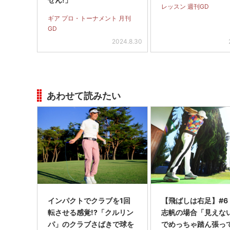
レッスン 週刊GD
ギア プロ・トーナメント 月刊
GD
2024.8.30
あわせて読みたい
インパクトでクラブを1回
【飛ばしは右足】#6
転させる感覚!?「クルリン
志帆の場合「見えな
パ」のクラブさばきで球を
でめっちゃ踏ん張っ