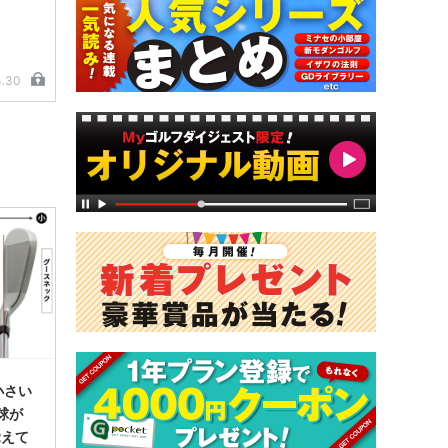
4.30
小さい
球が
覚えて