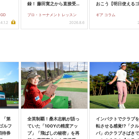
録！ 藤田寛之から直接受け
おこう【明日使える
たパットのアドバイスも
用語】
GD
プロ・トーナメント レッスン
ギア コラム
4.1.2
2026.8.6
】「第
全英制覇！桑木志帆が語っ
インパクトでクラブを
スゴルフ
ていた「100Yの精度アッ
転させる感覚!?「ク
招待券
プ」「飛ばしの秘密」を再
パ」のクラブさばき