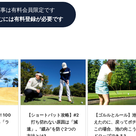
記事は有料会員限定です
むには有料登録が必要です
 100
【ショートパット攻略】#2
【ゴルルとルール】
る「ラ
打ち切れない原因は「減
えたのに、戻ってポ
速」。“緩み”を防ぐ2つの
この場合、池の向こ
方法とは?
ドロップできる?