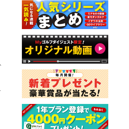
、
か
え