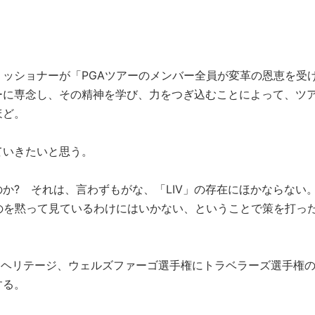
コミッショナーが「PGAツアーのメンバー全員が変革の恩恵を受
ーに専念し、その精神を学び、力をつぎ込むことによって、ツ
ほど。
ていきたいと思う。
か? それは、言わずもがな、「LIV」の存在にほかならない
のを黙って見ているわけにはいかない、ということで策を打っ
Cヘリテージ、ウェルズファーゴ選手権にトラベラーズ選手権の
する。