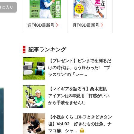
気に入り
週刊GD最新号
月刊GD最新号
記事ランキング
【プレゼント】ピンまでを測るだ
けの時代は、もう終わった! “プ
ラスワン”の「レー...
【マイギアを語ろう】桑木志帆
アイアンは8年愛用「打感がいい
から手放せません!」
【小祝さくら ゴルフときどきタン
塩】Vol.92 好きなものは魚、ナ
マコ酢、シャ...