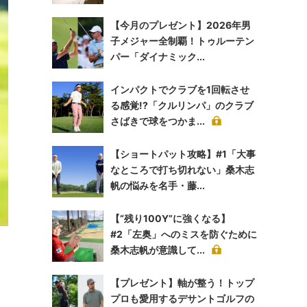
【今月のプレゼント】2026年男
子メジャー全制覇！トゥルーテン
パー「ダイナミック...
インパクトでクラブを1回転させ
る感覚!?「クルリンパ」のクラブ
さばきで球をつかま...
【ショートパット攻略】#1「大事
なところで打ち切れない」桑木志
帆の悩みを名手・藤...
【“残り100Y”に強くなる】
#2「左奥」へのミスを防ぐために
桑木志帆が意識して...
【プレゼント】軸が整う！トップ
プロも愛用するデサントゴルフの