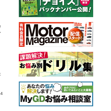
け
ア
。
た
4