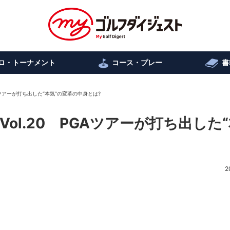
ロ・トーナメント
コース・プレー
書
Aツアーが打ち出した“本気”の変革の中身とは?
ol.20 PGAツアーが打ち出した
2