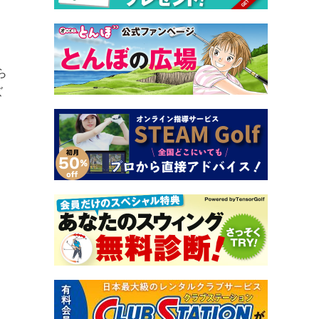
、
ら
ズ