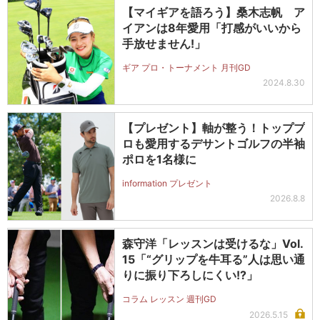
【マイギアを語ろう】桑木志帆 ア
イアンは8年愛用「打感がいいから
手放せません!」
ギア プロ・トーナメント 月刊GD
2024.8.30
【プレゼント】軸が整う！トッププ
ロも愛用するデサントゴルフの半袖
ポロを1名様に
information プレゼント
2026.8.8
森守洋「レッスンは受けるな」Vol.
15「“グリップを牛耳る”人は思い通
りに振り下ろしにくい!?」
コラム レッスン 週刊GD
2026.5.15