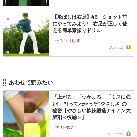
【飛ばしは右足】#5 ショット前
にやってみよう! 右足が正しく使
える簡単素振りドリル
レッスン 月刊GD
2024.1.2
あわせて読みたい
「上がる」「つかまる」「ミスに強
い!」打ってわかった”やさしさ”の
秘密【やさしい軟鉄鍛造アイアン大
解剖＜後編＞】
ギア 月刊GD
2025.12.29