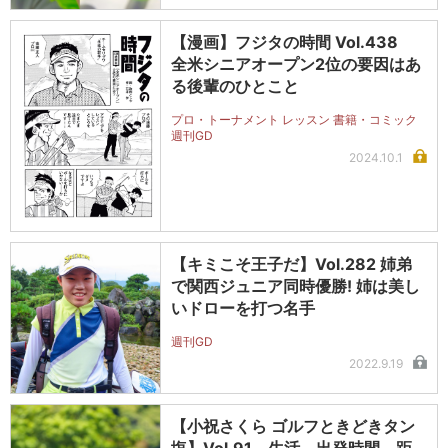
【漫画】フジタの時間 Vol.438
全米シニアオープン2位の要因はあ
る後輩のひとこと
プロ・トーナメント レッスン 書籍・コミック
週刊GD
2024.10.1
【キミこそ王子だ】Vol.282 姉弟
で関西ジュニア同時優勝! 姉は美し
いドローを打つ名手
週刊GD
2022.9.19
【小祝さくら ゴルフときどきタン