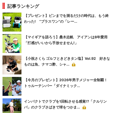
記事ランキング
【プレゼント】ピンまでを測るだけの時代は、もう終
わった! “プラスワン”の「レー...
【マイギアを語ろう】桑木志帆 アイアンは8年愛用
「打感がいいから手放せません!」
【小祝さくら ゴルフときどきタン塩】Vol.92 好きな
ものは魚、ナマコ酢、シャ...
【今月のプレゼント】2026年男子メジャー全制覇！
トゥルーテンパー「ダイナミック...
インパクトでクラブを1回転させる感覚!?「クルリン
パ」のクラブさばきで球をつかま...