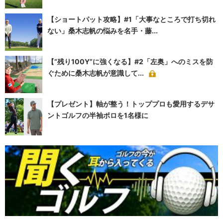
【ショートパット攻略】#1「大事なところで打ち切れ
ない」桑木志帆の悩みを名手・藤...
【“残り100Y”に強くなる】#2「左奥」へのミスを防
ぐために桑木志帆が意識して...
【プレゼント】軸が整う！トッププロも愛用するデサ
ントゴルフの半袖ポロを1名様に