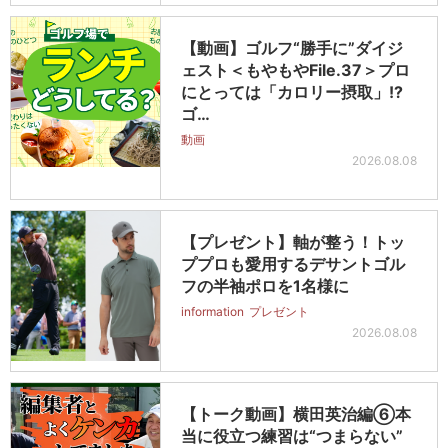
【動画】ゴルフ“勝手に”ダイジ
ェスト＜もやもやFile.37＞プロ
にとっては「カロリー摂取」!?
ゴ…
動画
2026.08.08
【プレゼント】軸が整う！トッ
ププロも愛用するデサントゴル
フの半袖ポロを1名様に
information
プレゼント
2026.08.08
【トーク動画】横田英治編⑥本
当に役立つ練習は“つまらない”