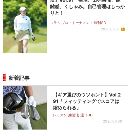
塩】Vol.91 生活、出発時間、距
離感、くしゃみ。自己管理はしっか
りと！
コラム プロ・トーナメント 週刊GD
2026.6.30
新着記事
【ギア選びのウソホント】Vol.2
91「フィッティングでスコアは
縮められる」
レッスン
練習法
週刊GD
2026.08.09