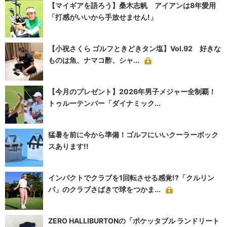
【マイギアを語ろう】桑木志帆 アイアンは8年愛用
「打感がいいから手放せません!」
【小祝さくら ゴルフときどきタン塩】Vol.92 好きな
ものは魚、ナマコ酢、シャ...
【今月のプレゼント】2026年男子メジャー全制覇！
トゥルーテンパー「ダイナミック...
猛暑を前に今から準備！ゴルフにいいクーラーボック
スあります!!
インパクトでクラブを1回転させる感覚!?「クルリン
パ」のクラブさばきで球をつかま...
ZERO HALLIBURTONの「ポケッタブル ランドリート