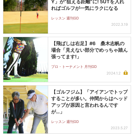
Y」が“狙える距離”に! 5UTを入れ
ればゴルフが一気にラクになる
レッスン 週刊GD
2022.3.19
【飛ばしは右足】#6 桑木志帆の
場合「見えない部分でめっちゃ踏ん
張ってます!」
プロ・トーナメント 月刊GD
2024.1.2
【ゴルフジム】「アイアンでトップ
することが多い。仲間からはヘッド
アップが原因と言われるんです
が…」
レッスン 週刊GD
2023.5.27