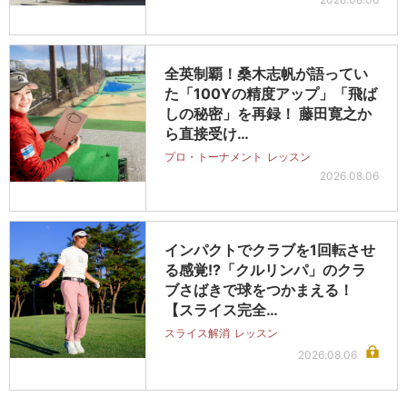
全英制覇！桑木志帆が語ってい
た「100Yの精度アップ」「飛ば
しの秘密」を再録！ 藤田寛之か
ら直接受け…
プロ・トーナメント
レッスン
2026.08.06
インパクトでクラブを1回転させ
る感覚!?「クルリンパ」のクラ
ブさばきで球をつかまえる！
【スライス完全…
スライス解消
レッスン
2026.08.06