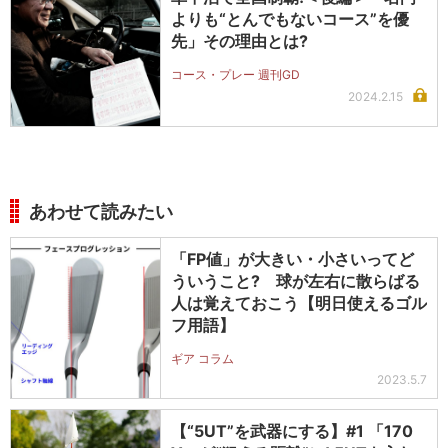
よりも“とんでもないコース”を優
先」その理由とは?
コース・プレー 週刊GD
2024.2.15
あわせて読みたい
「FP値」が大きい・小さいってど
ういうこと? 球が左右に散らばる
人は覚えておこう【明日使えるゴル
フ用語】
ギア コラム
2023.5.7
【“5UT”を武器にする】#1 「170