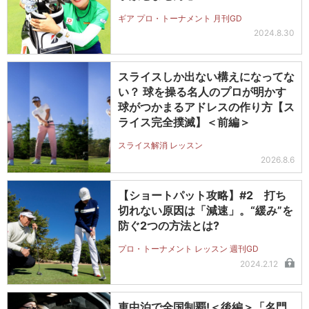
ギア プロ・トーナメント 月刊GD
2024.8.30
スライスしか出ない構えになってな
い？ 球を操る名人のプロが明かす
球がつかまるアドレスの作り方【ス
ライス完全撲滅】＜前編＞
スライス解消 レッスン
2026.8.6
【ショートパット攻略】#2 打ち
切れない原因は「減速」。“緩み”を
防ぐ2つの方法とは?
プロ・トーナメント レッスン 週刊GD
2024.2.12
車中泊で全国制覇!＜後編＞「名門