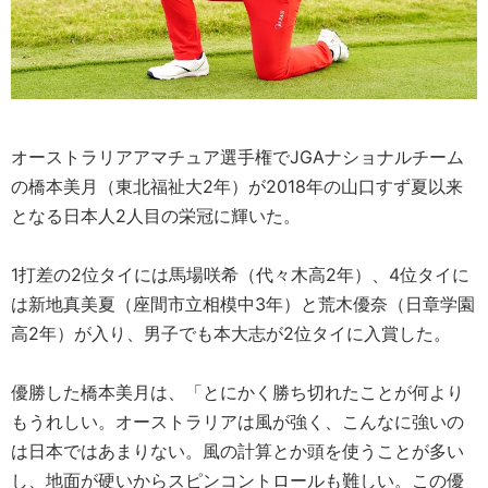
オーストラリアアマチュア選手権でJGAナショナルチーム
の橋本美月（東北福祉大2年）が2018年の山口すず夏以来
となる日本人2人目の栄冠に輝いた。
1打差の2位タイには馬場咲希（代々木高2年）、4位タイに
は新地真美夏（座間市立相模中3年）と荒木優奈（日章学園
高2年）が入り、男子でも本大志が2位タイに入賞した。
優勝した橋本美月は、「とにかく勝ち切れたことが何より
もうれしい。オーストラリアは風が強く、こんなに強いの
は日本ではあまりない。風の計算とか頭を使うことが多い
し、地面が硬いからスピンコントロールも難しい。この優