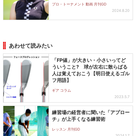
プロ・トーナメント 動画 月刊GD
2024.8.20
あわせて読みたい
「FP値」が大きい・小さいってど
ういうこと? 球が左右に散らばる
人は覚えておこう【明日使えるゴル
フ用語】
ギア コラム
2023.5.7
練習場の経営者に聞いた「アプロー
チ」が上手くなる練習術
レッスン 月刊GD
2024.1.7