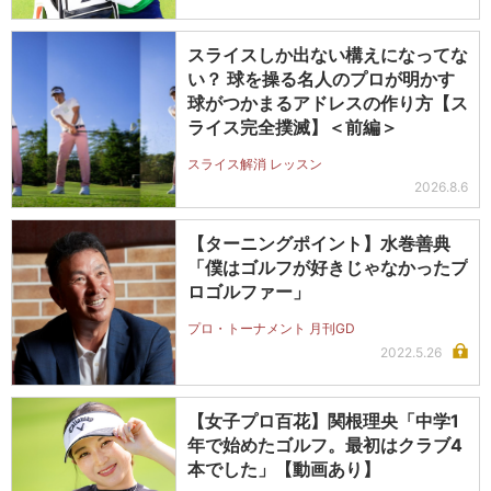
スライスしか出ない構えになってな
い？ 球を操る名人のプロが明かす
球がつかまるアドレスの作り方【ス
ライス完全撲滅】＜前編＞
スライス解消 レッスン
2026.8.6
【ターニングポイント】水巻善典
「僕はゴルフが好きじゃなかったプ
ロゴルファー」
プロ・トーナメント 月刊GD
2022.5.26
【女子プロ百花】関根理央「中学1
年で始めたゴルフ。最初はクラブ4
本でした」【動画あり】