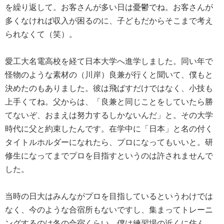
を繰り返して。お客さんが多い日は憂鬱でね。お客さんが
多くなければ収入が困るのに、子どもだからそこまで考え
られなくて（笑）。
愛工大名電高校を経て日本大学へ進学しました。同い年で
怪物のような素材の（川岸）良兼が行くと聞いて、僕もと
決めたのもありました。彼は飛ばすだけではなく、小技も
上手くてね。父からは、「良兼と同じことをしていたら勝
てないぞ、おまえは努力するしかないんだ」と。その大学
時代に父と約束したんです。在学中に「日本」と名の付く
タイトルホルダーになれたら、プロになってもいいと。研
修生になってまでプロを目指すというのは許されませんで
した。
当時の日大はみんながプロを目指しているというわけでは
なく、今のような合宿所もないですし、集まってトレーニ
ングするのは冬の合宿くらい。僕は練習場の近くに住ん