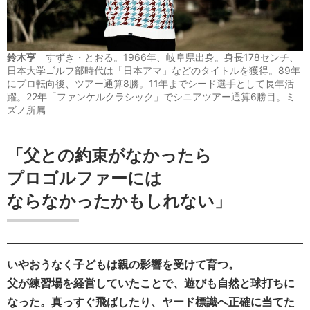
鈴木亨
すずき・とおる。1966年、岐阜県出身。身長178センチ、
日本大学ゴルフ部時代は「日本アマ」などのタイトルを獲得。89年
にプロ転向後、ツアー通算8勝。11年までシード選手として長年活
躍。22年「ファンケルクラシック」でシニアツアー通算6勝目。ミ
ズノ所属
「父との約束がなかったら
プロゴルファーには
ならなかったかもしれない」
いやおうなく子どもは親の影響を受けて育つ。
父が練習場を経営していたことで、遊びも自然と球打ちに
なった。真っすぐ飛ばしたり、ヤード標識へ正確に当てた