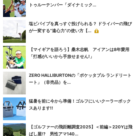
トゥルーテンパー「ダイナミック...
塩ビパイプを真っすぐ投げられる？ ドライバーの飛び
が一変する“遠心力”の使い方【...
【マイギアを語ろう】桑木志帆 アイアンは8年愛用
「打感がいいから手放せません!」
ZERO HALLIBURTONの「ポケッタブル ランドリート
ート」（非売品）を...
猛暑を前に今から準備！ゴルフにいいクーラーボック
スあります!!
【ゴルファーの飛距離調査2025】＜前編＞220Yは飛
ばし屋!? 男性アマ140...