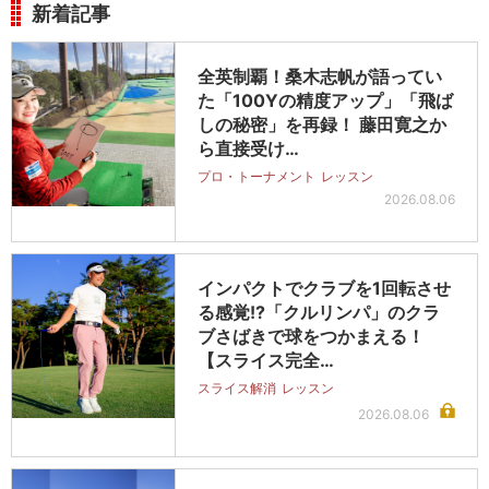
新着記事
全英制覇！桑木志帆が語ってい
た「100Yの精度アップ」「飛ば
しの秘密」を再録！ 藤田寛之か
ら直接受け…
プロ・トーナメント
レッスン
2026.08.06
インパクトでクラブを1回転させ
る感覚!?「クルリンパ」のクラ
ブさばきで球をつかまえる！
【スライス完全…
スライス解消
レッスン
2026.08.06