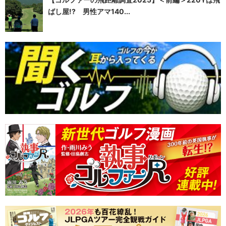
ばし屋!? 男性アマ140...