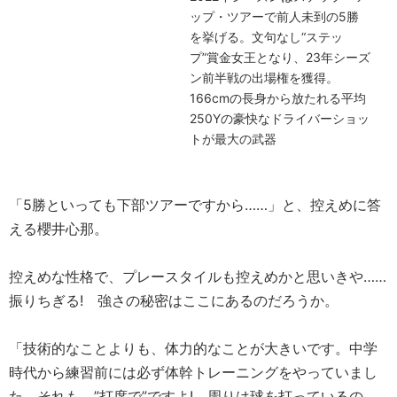
ップ・ツアーで前人未到の5勝
を挙げる。文句なし“ステッ
プ”賞金女王となり、23年シーズ
ン前半戦の出場権を獲得。
166cmの長身から放たれる平均
250Yの豪快なドライバーショッ
トが最大の武器
「5勝といっても下部ツアーですから……」と、控えめに答
える櫻井心那。
控えめな性格で、プレースタイルも控えめかと思いきや……
振りちぎる! 強さの秘密はここにあるのだろうか。
「技術的なことよりも、体力的なことが大きいです。中学
時代から練習前には必ず体幹トレーニングをやっていまし
た。それも、”打席で”ですよ! 周りは球を打っているの