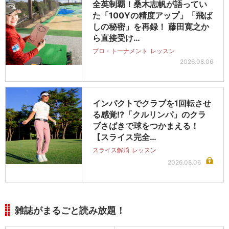
全英制覇！桑木志帆が語ってい
た「100Yの精度アップ」「飛ば
しの秘密」を再録！ 藤田寛之か
ら直接受け…
プロ・トーナメント
レッスン
2026.08.06
インパクトでクラブを1回転させ
る感覚!?「クルリンパ」のクラ
ブさばきで球をつかまえる！
【スライス完全…
スライス解消
レッスン
2026.08.06
雑誌がまるごと読み放題！