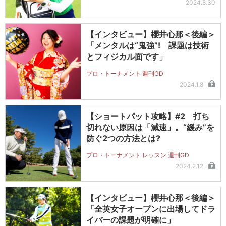
2024.8.30
【インタビュー】櫻井心那＜後編＞
「メンタルは“鬼強”! 課題は技術
とフィジカル面です」
プロ・トーナメント 週刊GD
2024.1.8
【ショートパット攻略】#2 打ち
切れない原因は「減速」。“緩み”を
防ぐ2つの方法とは?
プロ・トーナメント レッスン 週刊GD
2024.2.12
【インタビュー】櫻井心那＜後編＞
「全英女子オープンに出場してドラ
イバーの課題が明確に」