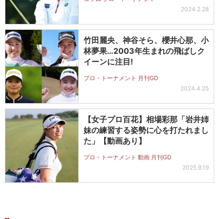
2024.2.28
竹田麗央、神谷そら、櫻井心那、小
林夢果…2003年生まれの飛ばしク
イーンに注目!
プロ・トーナメント 月刊GD
2024.4.25
【女子プロ百花】相場彩那「岩井姉
妹の練習する姿勢に心を打たれまし
た」【動画あり】
プロ・トーナメント 動画 月刊GD
2025.9.19