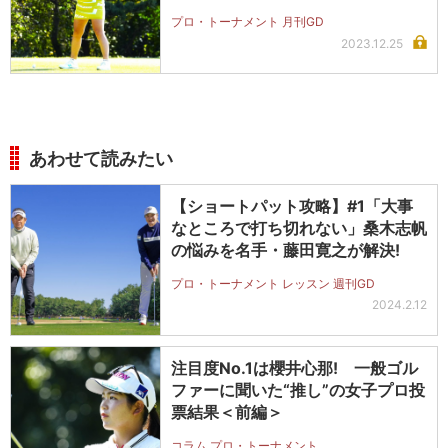
プロ・トーナメント 月刊GD
2023.12.25
あわせて読みたい
【ショートパット攻略】#1「大事
なところで打ち切れない」桑木志帆
の悩みを名手・藤田寛之が解決!
プロ・トーナメント レッスン 週刊GD
2024.2.12
注目度No.1は櫻井心那! 一般ゴル
ファーに聞いた“推し”の女子プロ投
票結果＜前編＞
コラム プロ・トーナメント