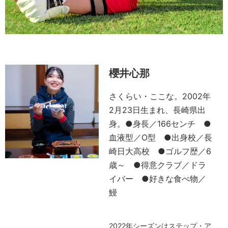
櫻井心那
さくらい・ここな。2002年
2月23日生まれ、長崎県出
身。●身長／166センチ ●
血液型／O型 ●出身校／長
崎日大高校 ●ゴルフ歴／6
歳～ ●得意クラブ／ドラ
イバー ●好きな食べ物／
鰻
2022年シーズンはステップ・ア