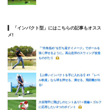
「インパクト型」にはこちらの記事もオスス
メ!
「“外角低め”を打ち返すイメージ」でボールを
強く押せるように。高山忠洋のスウィング改造
ものがたり
【ぶ厚いインパクトを手に入れる!】#1 「レベ
ル軌道」なら球を押せる、潰せる、飛距離が出
る!
大谷翔平に飛ばしのヒントあり!＜後編＞ゴルフ
に応用したい3つのポイント