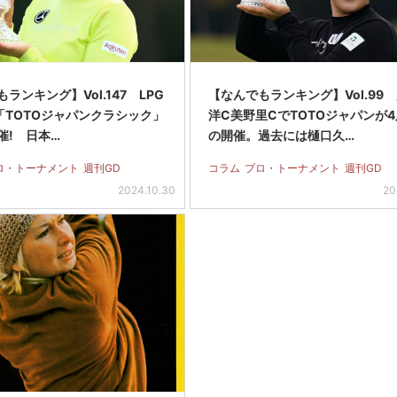
ランキング】Vol.147 LPG
【なんでもランキング】Vol.99
「TOTOジャパンクラシック」
洋C美野里CでTOTOジャパンが
催! 日本…
の開催。過去には樋口久…
ロ・トーナメント
週刊GD
コラム
プロ・トーナメント
週刊GD
2024.10.30
20