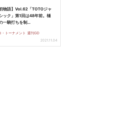
物語】Vol.62「TOTOジャ
シック」第1回は48年前。樋
の一騎打ちを制…
ロ・トーナメント
週刊GD
2021.11.04