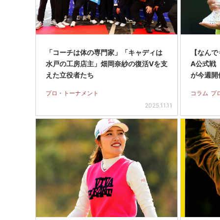
「コーチは体の専門家」「キャディは
【なんでも
水戸の工房店主」畑岡奈紗の復活Vを支
A公式戦
えた立役者たち
が今週開
プロ・トーナメント
コラム
プ
2025.11.11