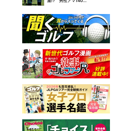
屋!? 男性アマ140...