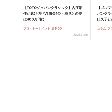
【TOTOジャパンクラシック】古江彩
【ゴルフ初
佳が逃げ切りV! 賞金1位・稲見との差
パンクラ
は400万円に
口久子と
プロ・トーナメント
週刊GD
コラム
プ
2021.11.09