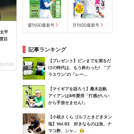
週刊GD最新号
月刊GD最新号
 太平
4度目
記事ランキング
【プレゼント】ピンまでを測るだ
23.11.02
けの時代は、もう終わった! “プ
ラスワン”の「レー...
【マイギアを語ろう】桑木志帆
アイアンは8年愛用「打感がいい
から手放せません!」
【小祝さくら ゴルフときどきタン
塩】Vol.92 好きなものは魚、ナ
マコ酢、シャ...