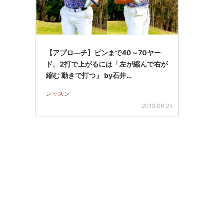
【アプロ―チ】ピンまで40～70ヤー
ド。2打で上がるには「左が縮んで右が
縮む 動きで打つ」 by石井…
レッスン
2019.06.24