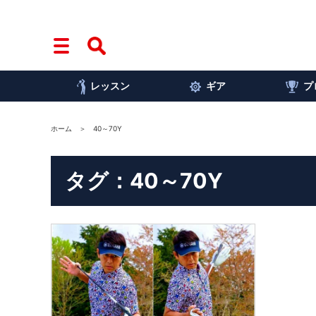
レッスン
ギア
プ
ホーム
40～70Y
タグ：40～70Y