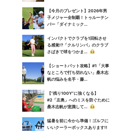
【今月のプレゼント】2026年男
子メジャー全制覇！トゥルーテン
パー「ダイナミック...
インパクトでクラブを1回転させ
る感覚!?「クルリンパ」のクラブ
さばきで球をつかま...
【ショートパット攻略】#1「大事
なところで打ち切れない」桑木志
帆の悩みを名手・藤...
【“残り100Y”に強くなる】
#2「左奥」へのミスを防ぐために
桑木志帆が意識して...
猛暑を前に今から準備！ゴルフに
いいクーラーボックスあります!!