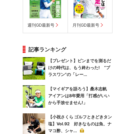
週刊GD最新号
月刊GD最新号
記事ランキング
【プレゼント】ピンまでを測るだ
けの時代は、もう終わった! “プ
ラスワン”の「レー...
【マイギアを語ろう】桑木志帆
アイアンは8年愛用「打感がいい
から手放せません!」
【小祝さくら ゴルフときどきタン
塩】Vol.92 好きなものは魚、ナ
マコ酢、シャ...