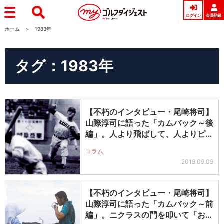
ログイン
会員登録
ホーム
1983年
タグ：1983年
【不朽のインタビュー・尾崎将司】
山際淳司に語った「カムバック～後
編」。人より飛ばして、人よりピン
の近…
コラム
2019.09.09
【不朽のインタビュー・尾崎将司】
山際淳司に語った「カムバック～前
編」。ニクラスの門を叩いて「お願