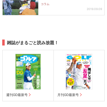
いし…
コラム
2019.09.09
雑誌がまるごと読み放題！
週刊GD最新号
月刊GD最新号