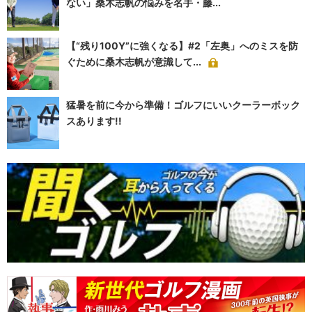
ない」桑木志帆の悩みを名手・藤...
【“残り100Y”に強くなる】#2「左奥」へのミスを防
ぐために桑木志帆が意識して...
猛暑を前に今から準備！ゴルフにいいクーラーボック
スあります!!