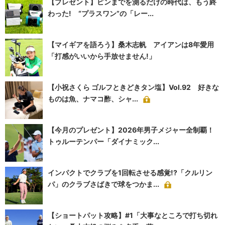
【プレゼント】ピンまでを測るだけの時代は、もう終
わった! “プラスワン”の「レー...
【マイギアを語ろう】桑木志帆 アイアンは8年愛用
「打感がいいから手放せません!」
【小祝さくら ゴルフときどきタン塩】Vol.92 好きな
ものは魚、ナマコ酢、シャ...
【今月のプレゼント】2026年男子メジャー全制覇！
トゥルーテンパー「ダイナミック...
インパクトでクラブを1回転させる感覚!?「クルリン
パ」のクラブさばきで球をつかま...
【ショートパット攻略】#1「大事なところで打ち切れ