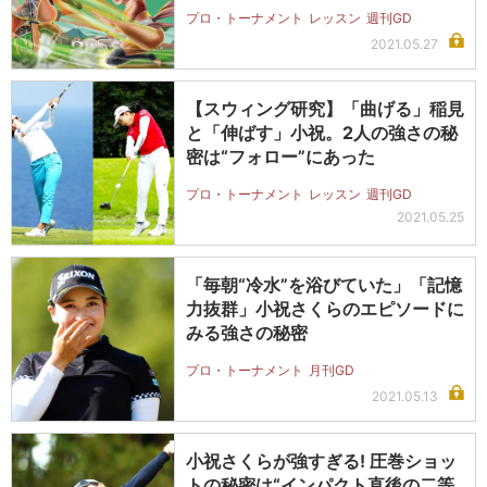
プロ・トーナメント
レッスン
週刊GD
2021.05.27
【スウィング研究】「曲げる」稲見
と「伸ばす」小祝。2人の強さの秘
密は“フォロー”にあった
プロ・トーナメント
レッスン
週刊GD
2021.05.25
「毎朝“冷水”を浴びていた」「記憶
力抜群」小祝さくらのエピソードに
みる強さの秘密
プロ・トーナメント
月刊GD
2021.05.13
小祝さくらが強すぎる! 圧巻ショッ
トの秘密は“インパクト直後の二等