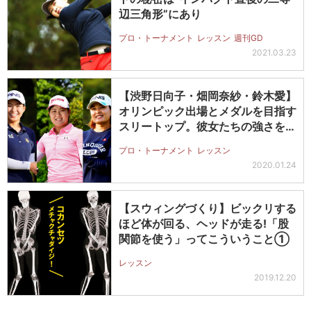
辺三角形”にあり
プロ・トーナメント
レッスン
週刊GD
2021.03.23
【渋野日向子・畑岡奈紗・鈴木愛】
オリンピック出場とメダルを目指す
スリートップ。彼女たちの強さを再
分析
プロ・トーナメント
レッスン
2020.01.24
【スウィングづくり】ビックリする
ほど体が回る、ヘッドが走る!「股
関節を使う」ってこういうこと①
レッスン
2019.12.20