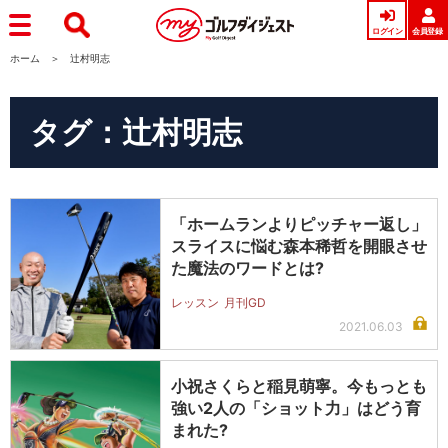
ログイン
会員登録
ホーム
辻村明志
タグ：辻村明志
「ホームランよりピッチャー返し」
スライスに悩む森本稀哲を開眼させ
た魔法のワードとは?
レッスン
月刊GD
2021.06.03
小祝さくらと稲見萌寧。今もっとも
強い2人の「ショット力」はどう育
まれた?