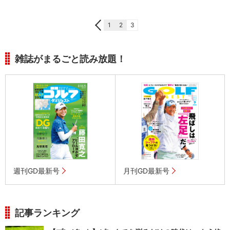
1
2
3
雑誌がまるごと読み放題！
週刊GD最新号
月刊GD最新号
記事ランキング