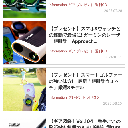
information
ギア
プレゼント
週刊GD
2025.07.28
【プレゼント】スマホ&ウォッチと
の連動で最強に! ガーミンのレーザ
ー距離計「Approach…
information
ギア
プレゼント
週刊GD
2024.10.21
【プレゼント】スマートゴルファー
の強い味方! 最新「距離計ウォッ
チ」厳選8モデル
information
プレゼント
月刊GD
2023.08.20
【ギア図鑑】Vol.104 番手ごとの
飛距離も把握できる! 腕時計型GPS