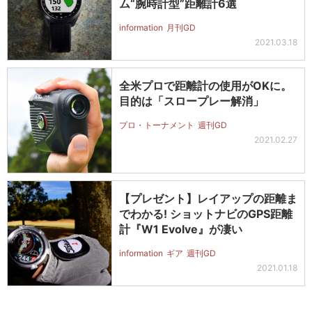
ム“腕時計型”距離計6選
information
月刊GD
2021.03.18
全米プロで距離計の使用がOKに。
目的は「スロープレー解消」
プロ・トーナメント
週刊GD
2021.02.27
【プレゼント】レイアップの距離ま
でわかる! ショットナビのGPS距離
計『W1 Evolve』が凄い
information
ギア
週刊GD
2021.01.18