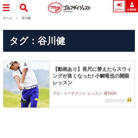
ログイン
会員登録
ホーム
谷川健
タグ：谷川健
【動画あり】長尺に替えたらスウィ
ングが良くなった! 小鯛竜也の開眼
レッスン
プロ・トーナメント
レッスン
週刊GD
2021.07.09