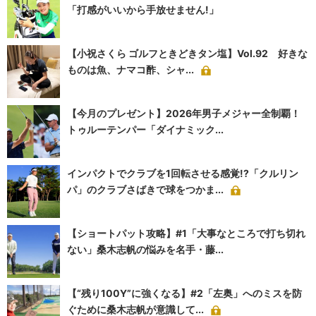
「打感がいいから手放せません!」
【小祝さくら ゴルフときどきタン塩】Vol.92 好きな
ものは魚、ナマコ酢、シャ...
【今月のプレゼント】2026年男子メジャー全制覇！
トゥルーテンパー「ダイナミック...
インパクトでクラブを1回転させる感覚!?「クルリン
パ」のクラブさばきで球をつかま...
【ショートパット攻略】#1「大事なところで打ち切れ
ない」桑木志帆の悩みを名手・藤...
【“残り100Y”に強くなる】#2「左奥」へのミスを防
ぐために桑木志帆が意識して...