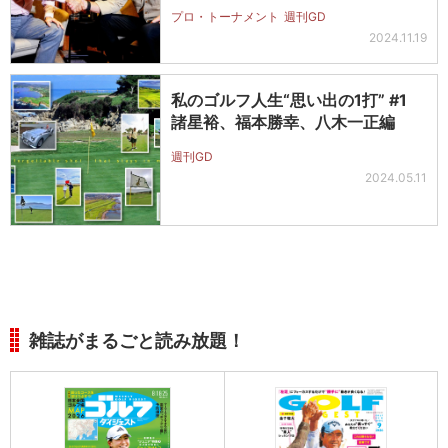
プロ・トーナメント
週刊GD
2024.11.19
私のゴルフ人生“思い出の1打” #1
諸星裕、福本勝幸、八木一正編
週刊GD
2024.05.11
雑誌がまるごと読み放題！