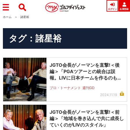
ログイン
会員登録
ホーム
諸星裕
タグ：諸星裕
JGTO会長がノーマンを直撃!＜後
編＞「PGAツアーとの統合は誤
報。LIVに日本チームを作るのも面
白…
プロ・トーナメント
週刊GD
2024.11.19
JGTO会長がノーマンを直撃!＜前
編＞「地域を巻き込んで共に成長し
ていくのがLIVのスタイル」