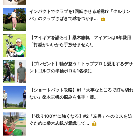
インパクトでクラブを1回転させる感覚!?「クルリン
パ」のクラブさばきで球をつかま...
【マイギアを語ろう】桑木志帆 アイアンは8年愛用
「打感がいいから手放せません!」
【プレゼント】軸が整う！トッププロも愛用するデサ
ントゴルフの半袖ポロを1名様に
【ショートパット攻略】#1「大事なところで打ち切れ
ない」桑木志帆の悩みを名手・藤...
【“残り100Y”に強くなる】#2「左奥」へのミスを防
ぐために桑木志帆が意識して...