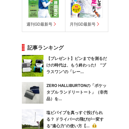
週刊GD最新号
月刊GD最新号
記事ランキング
【プレゼント】ピンまでを測るだ
けの時代は、もう終わった! “プ
ラスワン”の「レー...
ZERO HALLIBURTONの「ポケッ
タブル ランドリートート」（非売
品）を...
塩ビパイプを真っすぐ投げられ
る？ ドライバーの飛びが一変す
る“遠心力”の使い方【...