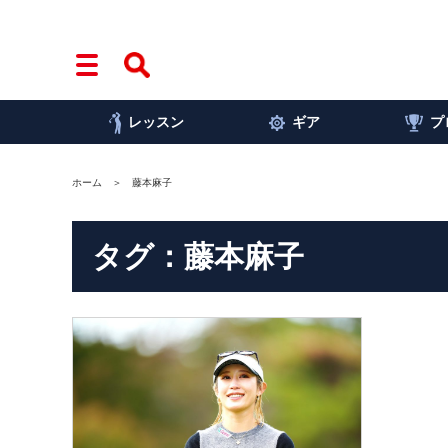
レッスン
ギア
プ
ホーム
藤本麻子
タグ：藤本麻子