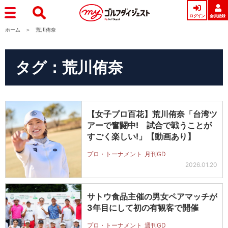
ログイン
会員登録
ホーム
荒川侑奈
タグ：荒川侑奈
【女子プロ百花】荒川侑奈「台湾ツ
アーで奮闘中! 試合で戦うことが
すごく楽しい!」【動画あり】
プロ・トーナメント
月刊GD
2026.01.20
サトウ食品主催の男女ペアマッチが
3年目にして初の有観客で開催
プロ・トーナメント
週刊GD