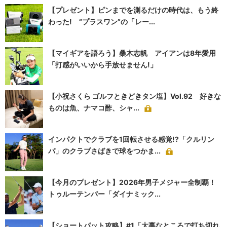
【プレゼント】ピンまでを測るだけの時代は、もう終
わった! “プラスワン”の「レー...
【マイギアを語ろう】桑木志帆 アイアンは8年愛用
「打感がいいから手放せません!」
【小祝さくら ゴルフときどきタン塩】Vol.92 好きな
ものは魚、ナマコ酢、シャ...
インパクトでクラブを1回転させる感覚!?「クルリン
パ」のクラブさばきで球をつかま...
【今月のプレゼント】2026年男子メジャー全制覇！
トゥルーテンパー「ダイナミック...
【ショートパット攻略】#1「大事なところで打ち切れ