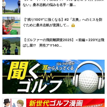
ない」桑木志帆の悩みを名手・藤...
【“残り100Y”に強くなる】#2「左奥」へのミスを防
ぐために桑木志帆が意識して...
【ゴルファーの飛距離調査2025】＜前編＞220Yは飛
ばし屋!? 男性アマ140...