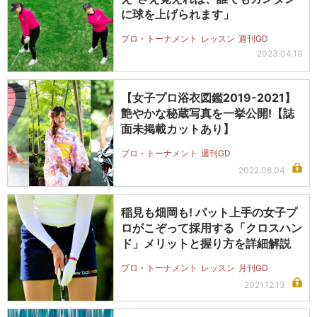
に球を上げられます」
プロ・トーナメント
レッスン
週刊GD
2023.04.19
【女子プロ浴衣図鑑2019-2021】
艶やかな秘蔵写真を一挙公開!【誌
面未掲載カットあり】
プロ・トーナメント
週刊GD
2022.08.04
稲見も畑岡も! パット上手の女子プ
ロがこぞって採用する「クロスハン
ド」メリットと握り方を詳細解説
プロ・トーナメント
レッスン
月刊GD
2021.12.13