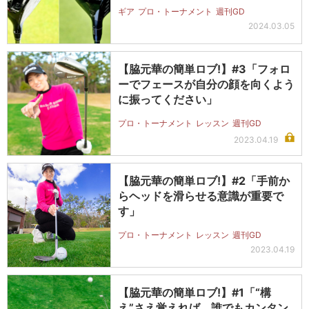
ギア
プロ・トーナメント
週刊GD
2024.03.05
【脇元華の簡単ロブ!】#3「フォロ
ーでフェースが自分の顔を向くよう
に振ってください」
プロ・トーナメント
レッスン
週刊GD
2023.04.19
【脇元華の簡単ロブ!】#2「手前か
らヘッドを滑らせる意識が重要で
す」
プロ・トーナメント
レッスン
週刊GD
2023.04.19
【脇元華の簡単ロブ!】#1「“構
え”さえ覚えれば、誰でもカンタン