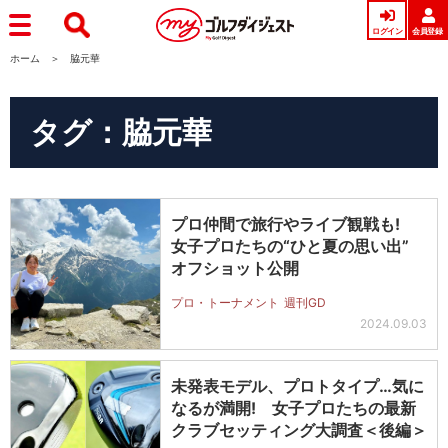
ログイン
会員登録
ホーム
脇元華
タグ：脇元華
プロ仲間で旅行やライブ観戦も!
女子プロたちの“ひと夏の思い出”
オフショット公開
プロ・トーナメント
週刊GD
2024.09.03
未発表モデル、プロトタイプ…気に
なるが満開! 女子プロたちの最新
クラブセッティング大調査＜後編＞