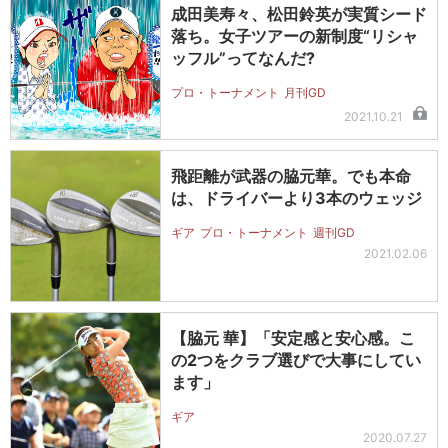
成田美寿々、松田鈴英が実質シード
落ち。女子ツアーの新制度“リシャ
ッフル”ってなんだ?
プロ・トーナメント
月刊GD
2021.10.21
飛距離が武器の脇元華。でも本命
は、ドライバーより3本のウェッジ
ギア
プロ・トーナメント
週刊GD
2021.02.06
【脇元 華】「安定感と安心感。こ
の2つをクラブ選びで大事にしてい
ます」
ギア
2020.07.27