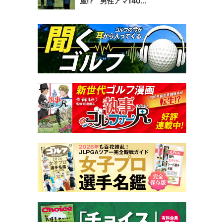
屋!? 男性アマ140...