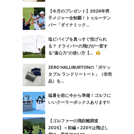
【今月のプレゼント】2026年男
子メジャー全制覇！トゥルーテン
パー「ダイナミック...
塩ビパイプを真っすぐ投げられ
る？ ドライバーの飛びが一変す
る“遠心力”の使い方【...
ZERO HALLIBURTONの「ポケッ
タブル ランドリートート」（非売
品）を...
猛暑を前に今から準備！ゴルフに
いいクーラーボックスあります!!
【ゴルファーの飛距離調査
2025】＜前編＞220Yは飛ばし