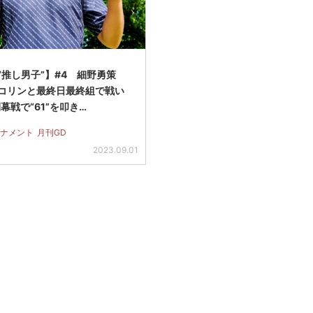
“推し男子”】#4 細野勇策
コリンと最終日最終組で戦い
幕戦で“61”を叩き…
ナメント
月刊GD
2023.09.01