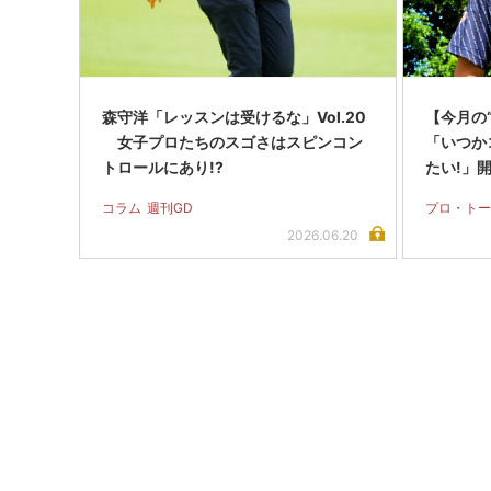
森守洋「レッスンは受けるな」Vol.20
【今月の
女子プロたちのスゴさはスピンコン
「いつか
トロールにあり!?
たい!」開
コラム
週刊GD
プロ・トー
2026.06.20