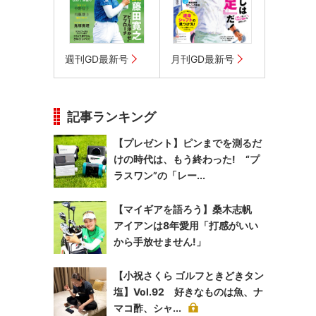
週刊GD最新号
月刊GD最新号
記事ランキング
【プレゼント】ピンまでを測るだ
けの時代は、もう終わった! “プ
ラスワン”の「レー...
【マイギアを語ろう】桑木志帆
アイアンは8年愛用「打感がいい
から手放せません!」
【小祝さくら ゴルフときどきタン
塩】Vol.92 好きなものは魚、ナ
マコ酢、シャ...