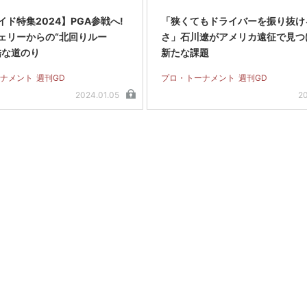
ド特集2024】PGA参戦へ!
「狭くてもドライバーを振り抜け
ェリーからの“北回りルー
さ」石川遼がアメリカ遠征で見つ
酷な道のり
新たな課題
ナメント
週刊GD
プロ・トーナメント
週刊GD
2024.01.05
20