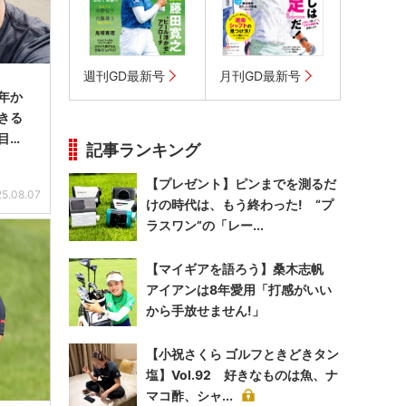
週刊GD最新号
月刊GD最新号
年か
きる
目…
記事ランキング
【プレゼント】ピンまでを測るだ
5.08.07
けの時代は、もう終わった! “プ
ラスワン”の「レー...
【マイギアを語ろう】桑木志帆
アイアンは8年愛用「打感がいい
から手放せません!」
【小祝さくら ゴルフときどきタン
塩】Vol.92 好きなものは魚、ナ
マコ酢、シャ...