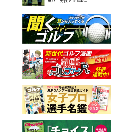
屋!? 男性アマ140...