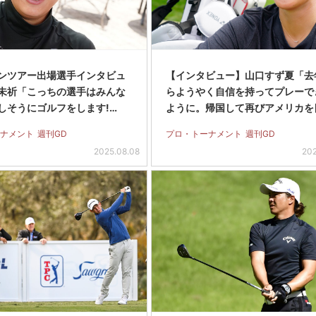
ンツアー出場選手インタビュ
【インタビュー】山口すず夏「去
未祈「こっちの選手はみんな
らようやく自信を持ってプレーで
しそうにゴルフをします!…
ように。帰国して再びアメリカを
ナメント
週刊GD
プロ・トーナメント
週刊GD
2025.08.08
202