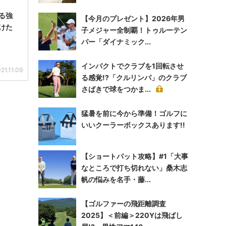
る強
【今月のプレゼント】2026年男
けた
子メジャー全制覇！トゥルーテン
パー「ダイナミック...
インパクトでクラブを1回転させ
21.11.09
る感覚!?「クルリンパ」のクラブ
さばきで球をつかま...
猛暑を前に今から準備！ゴルフに
いいクーラーボックスあります!!
【ショートパット攻略】#1「大事
なところで打ち切れない」桑木志
帆の悩みを名手・藤...
【ゴルファーの飛距離調査
2025】＜前編＞220Yは飛ばし