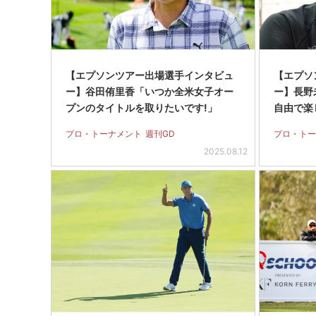
【エプソンツアー出場選手インタビュ
【エプソ
ー】谷田侑里香「いつか全米女子オー
ー】長野
プンのタイトルを取りたいです!」
自由で楽
プロ・トーナメント
週刊GD
プロ・トー
2025.08.12