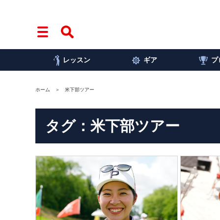
レッスン
ギア
プ
ホーム
米下部ツアー
タグ：米下部ツアー