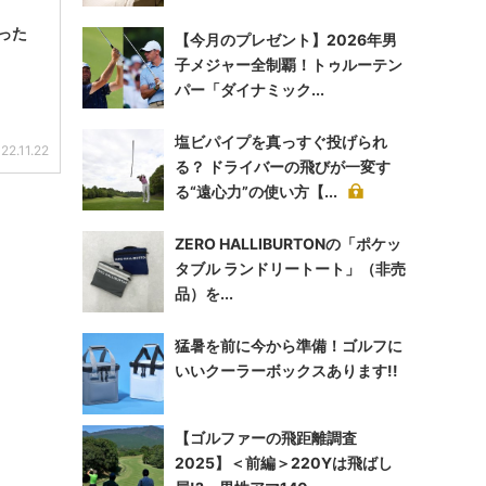
った
【今月のプレゼント】2026年男
子メジャー全制覇！トゥルーテン
パー「ダイナミック...
塩ビパイプを真っすぐ投げられ
22.11.22
る？ ドライバーの飛びが一変す
る“遠心力”の使い方【...
ZERO HALLIBURTONの「ポケッ
タブル ランドリートート」（非売
品）を...
猛暑を前に今から準備！ゴルフに
いいクーラーボックスあります!!
【ゴルファーの飛距離調査
2025】＜前編＞220Yは飛ばし