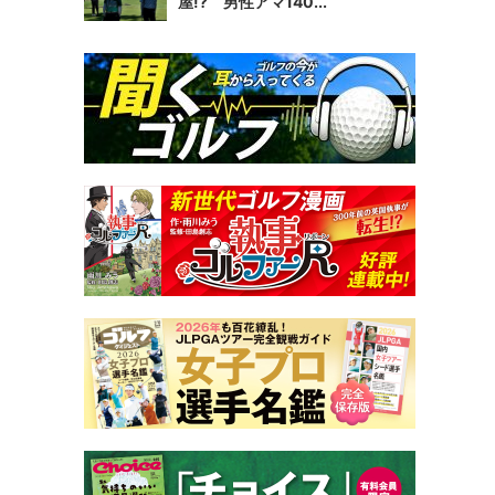
屋!? 男性アマ140...