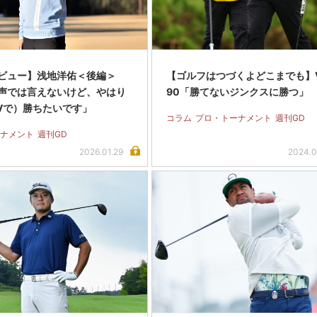
ビュー】浅地洋佑＜後編＞
【ゴルフはつづくよどこまでも】Vo
声では言えないけど、やはり
90「勝てないジンクスに勝つ」
IVで）勝ちたいです」
コラム
プロ・トーナメント
週刊GD
ナメント
週刊GD
2026.01.29
2024.0