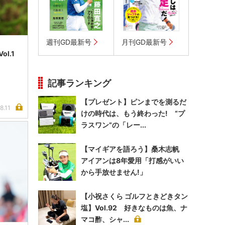
週刊GD最新号
月刊GD最新号
l.1
記事ランキング
【プレゼント】ピンまでを測るだ
8.11
けの時代は、もう終わった! “プ
ラスワン”の「レー...
【マイギアを語ろう】桑木志帆
アイアンは8年愛用「打感がいい
から手放せません!」
【小祝さくら ゴルフときどきタン
塩】Vol.92 好きなものは魚、ナ
マコ酢、シャ...