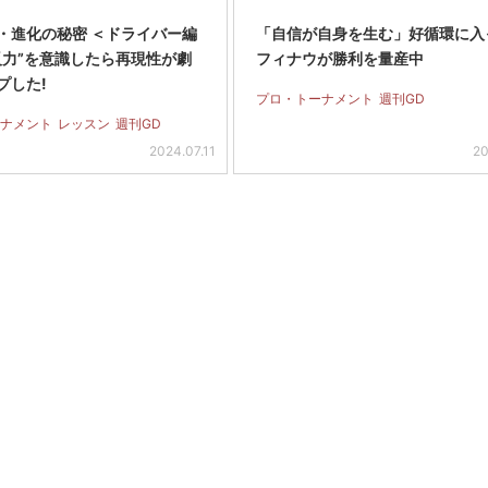
・進化の秘密 ＜ドライバー編
「自信が自身を生む」好循環に入
反力”を意識したら再現性が劇
フィナウが勝利を量産中
プした!
プロ・トーナメント
週刊GD
ナメント
レッスン
週刊GD
2024.07.11
20