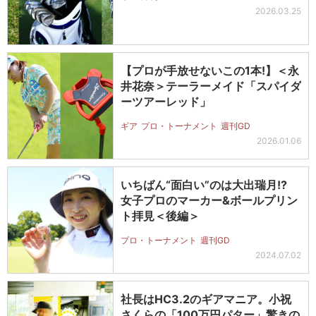
2026.03.25
【プロが手放せないこの1本!】＜永
井花奈＞テーラーメイド「スパイダ
ーツアーレッド」
ギア
プロ・トーナメント
週刊GD
2026.01.06
いちばん“面白い”のは大出瑞月!?
女子プロのマーカー&ボールプリン
ト拝見＜後編＞
プロ・トーナメント
週刊GD
2024.07.02
社長はHC3.2のギアマニア。小祝
さくらの「100万円パター」驚きの