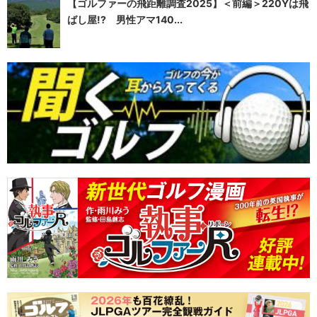
【ゴルファーの飛距離調査2025】＜前編＞220Yは飛
ばし屋!? 男性アマ140...