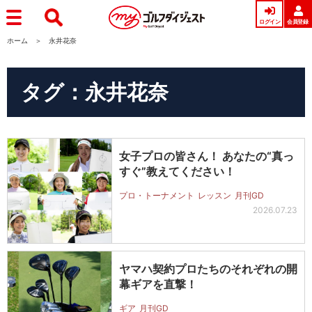
ログイン
会員登録
ホーム
永井花奈
タグ：永井花奈
女子プロの皆さん！ あなたの“真っ
すぐ”教えてください！
プロ・トーナメント
レッスン
月刊GD
2026.07.23
ヤマハ契約プロたちのそれぞれの開
幕ギアを直撃！
ギア
月刊GD