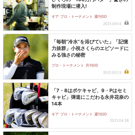
制作現場に潜入!
ギア
プロ・トーナメント
週刊GD
2021.09.14
「毎朝“冷水”を浴びていた」「記憶
力抜群」小祝さくらのエピソードに
みる強さの秘密
プロ・トーナメント
月刊GD
2021.05.13
「7・8はポケキャビ、9・Pはセミ
キャビ」弾道にこだわる永井花奈の
14本
ギア
プロ・トーナメント
週刊GD
2021.04.26