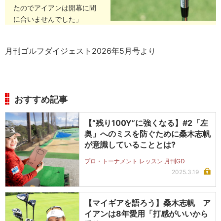
たのでアイアンは開幕に間
に合いませんでした」
月刊ゴルフダイジェスト2026年5月号より
おすすめ記事
【“残り100Y”に強くなる】#2「左
奥」へのミスを防ぐために桑木志帆
が意識していることとは?
プロ・トーナメント レッスン 月刊GD
2025.3.19
【マイギアを語ろう】桑木志帆 ア
イアンは8年愛用「打感がいいから