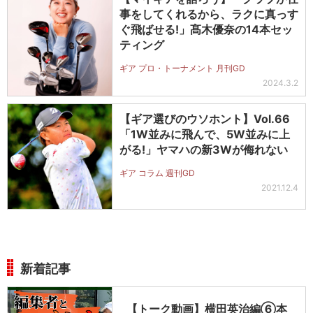
事をしてくれるから、ラクに真っす
ぐ飛ばせる!」髙木優奈の14本セッ
ティング
ギア プロ・トーナメント 月刊GD
2024.3.2
【ギア選びのウソホント】Vol.66
「1W並みに飛んで、5W並みに上
がる!」ヤマハの新3Wが侮れない
ギア コラム 週刊GD
2021.12.4
新着記事
【トーク動画】横田英治編⑥本