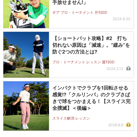
手放せません!」
ギア プロ・トーナメント 月刊GD
2024.8.30
【ショートパット攻略】#2 打ち
切れない原因は「減速」。“緩み”を
防ぐ2つの方法とは?
プロ・トーナメント レッスン 週刊GD
2024.2.12
インパクトでクラブを1回転させる
感覚!?「クルリンパ」のクラブさば
きで球をつかまえる！【スライス完
全撲滅】＜後編＞
スライス解消 レッスン
2026.8.6