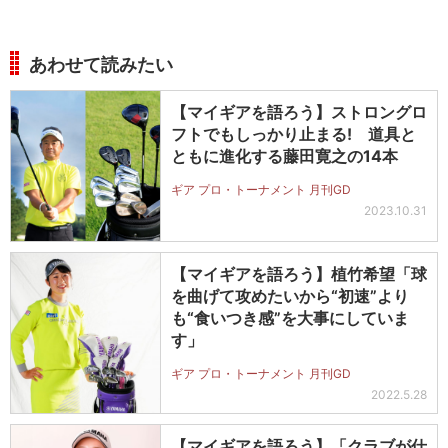
あわせて読みたい
【マイギアを語ろう】ストロングロ
フトでもしっかり止まる! 道具と
ともに進化する藤田寛之の14本
ギア プロ・トーナメント 月刊GD
2023.10.31
【マイギアを語ろう】植竹希望「球
を曲げて攻めたいから“初速”より
も“食いつき感”を大事にしていま
す」
ギア プロ・トーナメント 月刊GD
2022.5.28
【マイギアを語ろう】「クラブが仕