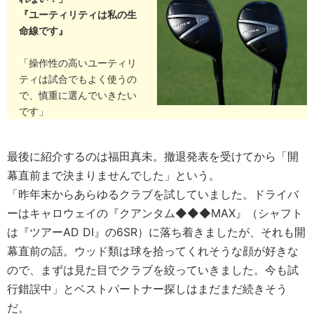
『ユーティリティは私の生
命線です』
「操作性の高いユーティリ
ティは試合でもよく使うの
で、慎重に選んでいきたい
です」
最後に紹介するのは福田真未。撤退発表を受けてから「開
幕直前まで決まりませんでした」という。
「昨年末からあらゆるクラブを試していました。ドライバ
ーはキャロウェイの『クアンタム◆◆◆MAX』（シャフト
は『ツアーAD DI』の6SR）に落ち着きましたが、それも開
幕直前の話。ウッド類は球を拾ってくれそうな顔が好きな
ので、まずは見た目でクラブを絞っていきました。今も試
行錯誤中」とベストパートナー探しはまだまだ続きそう
だ。