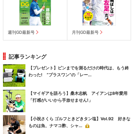
週刊GD最新号
月刊GD最新号
記事ランキング
【プレゼント】ピンまでを測るだけの時代は、もう終
わった! “プラスワン”の「レー...
【マイギアを語ろう】桑木志帆 アイアンは8年愛用
「打感がいいから手放せません!」
【小祝さくら ゴルフときどきタン塩】Vol.92 好きな
ものは魚、ナマコ酢、シャ...