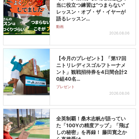
当に役立つ練習は“つまらない”
レッスン・オブ・ザ・イヤーが
語るレッスン…
動画
2026.08.06
【今月のプレゼント】「第17回
ニトリレディスゴルフトーナメ
ント」観戦招待券を4日間合計2
0組40名…
プレゼント
2026.08.06
全英制覇！桑木志帆が語ってい
た「100Yの精度アップ」「飛ば
しの秘密」を再録！ 藤田寛之か
ら直接受け…