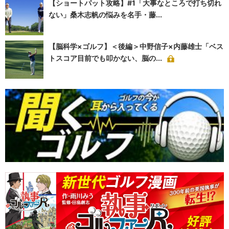
【ショートパット攻略】#1「大事なところで打ち切れ
ない」桑木志帆の悩みを名手・藤...
【脳科学×ゴルフ】＜後編＞中野信子×内藤雄士「ベス
トスコア目前でも叩かない、脳の...