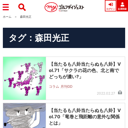
ログイン
会員登録
ホーム
森田光正
タグ：森田光正
【当たるも八卦当たらぬも八卦】V
ol.71「サクラの花の色、北と南で
どっちが濃い?」
コラム
月刊GD
2022.02.27
【当たるも八卦当たらぬも八卦】V
ol.70「竜巻と飛距離の意外な関係
とは」