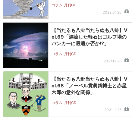
コラム
月刊GD
2022.01.26
【当たるも八卦当たらぬも八卦】V
ol.69「漂流した軽石はゴルフ場の
バンカーに最適か否か!?」
コラム
月刊GD
2021.12.26
【当たるも八卦当たらぬも八卦】V
ol.68「ノーベル賞眞鍋博士と赤星
六郎の意外な関係」
コラム
月刊GD
2021.11.26