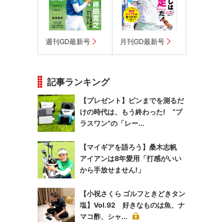
週刊GD最新号
月刊GD最新号
記事ランキング
【プレゼント】ピンまでを測るだ
けの時代は、もう終わった! “プ
ラスワン”の「レー...
【マイギアを語ろう】桑木志帆
アイアンは8年愛用「打感がいい
から手放せません!」
【小祝さくら ゴルフときどきタン
塩】Vol.92 好きなものは魚、ナ
マコ酢、シャ...