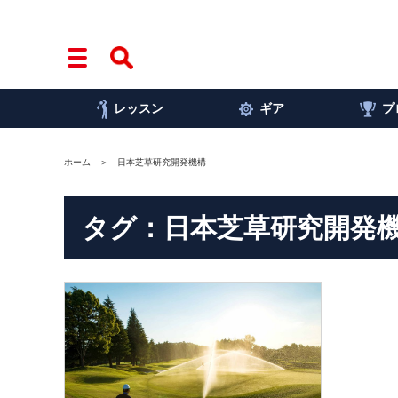
レッスン
ギア
プ
ホーム
日本芝草研究開発機構
タグ：日本芝草研究開発