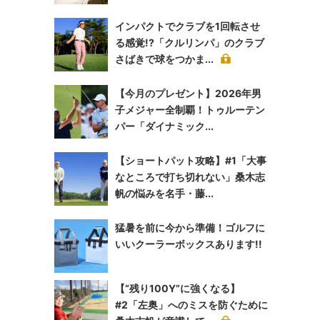
インパクトでクラブを1回転させ
る感覚!?「クルリンパ」のクラブ
さばきで球をつかま...
【今月のプレゼント】2026年男
子メジャー全制覇！トゥルーテン
パー「ダイナミック...
【ショートパット攻略】#1「大事
なところで打ち切れない」桑木志
帆の悩みを名手・藤...
猛暑を前に今から準備！ゴルフに
いいクーラーボックスあります!!
【“残り100Y”に強くなる】
#2「左奥」へのミスを防ぐために