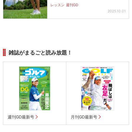
う」
レッスン
週刊GD
2025.10.01
雑誌がまるごと読み放題！
週刊GD最新号
月刊GD最新号