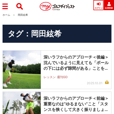
ログイン
会員登録
ホーム
岡田絃希
タグ：岡田絃希
深いラフからのアプローチ＜後編＞
沈んでいるように見えても「ボール
の下には必ず隙間がある」ことを忘
れず…
レッスン
週刊GD
2025.10.01
深いラフからのアプローチ＜前編＞
重要なのは“ゆるまない”こと「スタ
ンスを狭くして大きく振りましょ