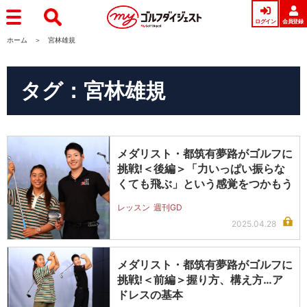
ログイン
会員登録
ホーム
宮林雄規
タグ：宮林雄規
メダリスト・都筑有夢路がゴルフに
挑戦!＜後編＞「力いっぱい振らな
くても飛ぶ」という感覚をつかもう
レッスン
週刊GD
2025.04.28
メダリスト・都筑有夢路がゴルフに
挑戦!＜前編＞握り方、構え方…ア
ドレスの基本