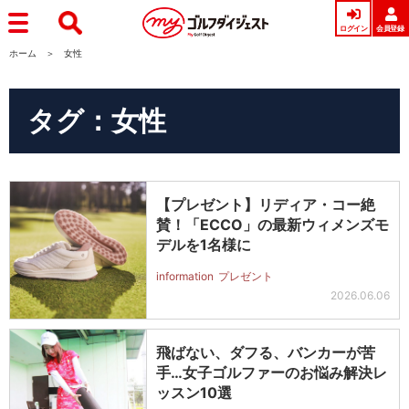
ログイン
会員登録
ホーム
女性
タグ：女性
【プレゼント】リディア・コー絶
賛！「ECCO」の最新ウィメンズモ
デルを1名様に
information
プレゼント
2026.06.06
飛ばない、ダフる、バンカーが苦
手…女子ゴルファーのお悩み解決レ
ッスン10選