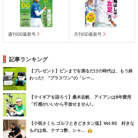
週刊GD最新号
月刊GD最新号
記事ランキング
【プレゼント】ピンまでを測るだけの時代は、もう終
わった! “プラスワン”の「レー...
【マイギアを語ろう】桑木志帆 アイアンは8年愛用
「打感がいいから手放せません!」
【小祝さくら ゴルフときどきタン塩】Vol.92 好きな
ものは魚、ナマコ酢、シャ...