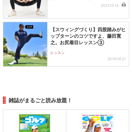
2022.10.14
【スウィングづくり】四股踏みがヒ
ップターンのコツですよ、藤田寛
之。お尻着目レッスン③
レッスン
2019.06.21
雑誌がまるごと読み放題！