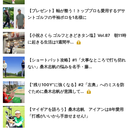
【プレゼント】軸が整う！トッププロも愛用するデサ
ントゴルフの半袖ポロを1名様に
【小祝さくら ゴルフときどきタン塩】Vol.87 朝11時
に起きる生活は1週間半...
【ショートパット攻略】#1「大事なところで打ち切れ
ない」桑木志帆の悩みを名手・藤...
【“残り100Y”に強くなる】#2「左奥」へのミスを防
ぐために桑木志帆が意識して...
【マイギアを語ろう】桑木志帆 アイアンは8年愛用
「打感がいいから手放せません!」