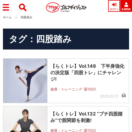
ログイン
会員登録
ホーム
四股踏み
タグ：四股踏み
【らくトレ】Vol.149 下半身強化
の決定版「四股トレ」にチャレン
ジ!
健康・トレーニング
週刊GD
2023.02.17
【らくトレ】Vol.132 “プチ四股踏
み”で股関節を刺激!
健康・トレーニング
週刊GD