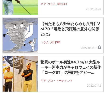
ギア
コラム
週刊GD
2022.08.28
【当たるも八卦当たらぬも八卦】V
ol.70「竜巻と飛距離の意外な関係
とは」
コラム
月刊GD
2022.01.26
驚異のボール初速84.7m/s! 大型ル
ーキー河本力がキャロウェイの新作
「ローグST」の飛びをアピー…
ギア
プロ・トーナメント
2022.01.12