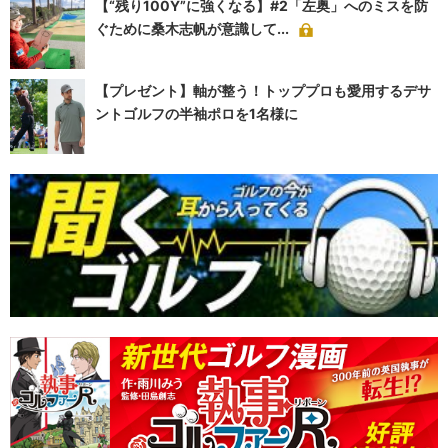
【“残り100Y”に強くなる】#2「左奥」へのミスを防
ぐために桑木志帆が意識して...
【プレゼント】軸が整う！トッププロも愛用するデサ
ントゴルフの半袖ポロを1名様に