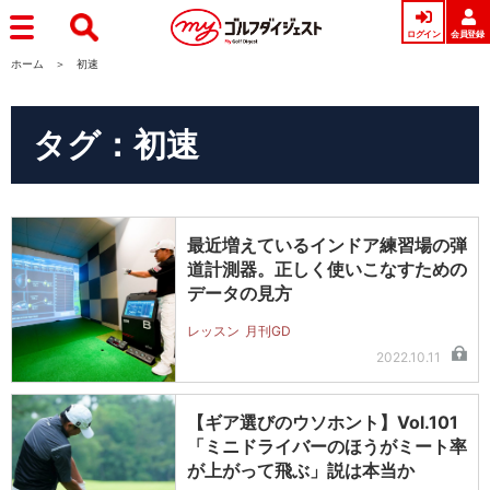
ログイン
会員登録
ホーム
初速
タグ：初速
最近増えているインドア練習場の弾
道計測器。正しく使いこなすための
データの見方
レッスン
月刊GD
2022.10.11
【ギア選びのウソホント】Vol.101
「ミニドライバーのほうがミート率
が上がって飛ぶ」説は本当か