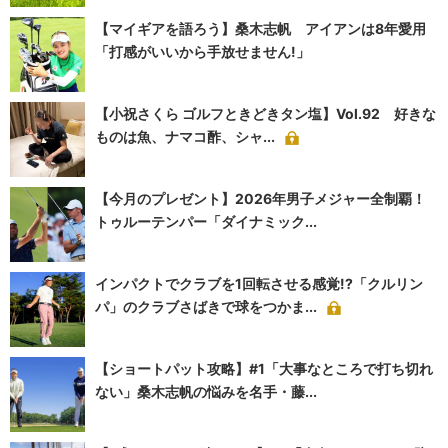
【マイギアを語ろう】桑木志帆 アイアンは8年愛用
「打感がいいから手放せません!」
【小祝さくら ゴルフときどきタン塩】Vol.92 好きな
ものは魚、ナマコ酢、シャ...
【今月のプレゼント】2026年男子メジャー全制覇！
トゥルーテンパー「ダイナミック...
インパクトでクラブを1回転させる感覚!?「クルリン
パ」のクラブさばきで球をつかま...
【ショートパット攻略】#1「大事なところで打ち切れ
ない」桑木志帆の悩みを名手・藤...