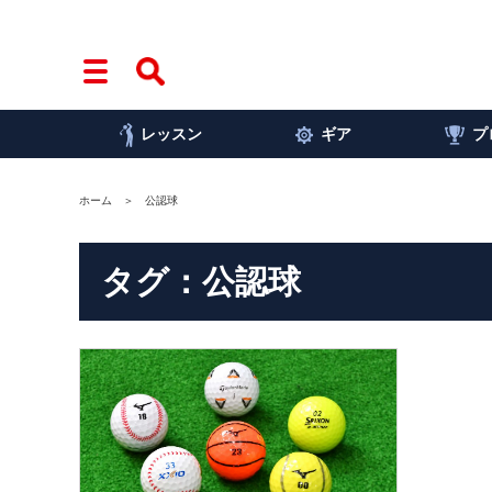
レッスン
ギア
プ
ホーム
公認球
タグ：公認球