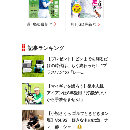
週刊GD最新号
月刊GD最新号
記事ランキング
【プレゼント】ピンまでを測るだ
けの時代は、もう終わった! “プ
ラスワン”の「レー...
【マイギアを語ろう】桑木志帆
アイアンは8年愛用「打感がいい
から手放せません!」
【小祝さくら ゴルフときどきタン
塩】Vol.92 好きなものは魚、ナ
マコ酢、シャ...