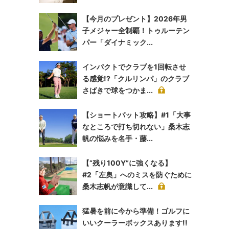
【今月のプレゼント】2026年男
子メジャー全制覇！トゥルーテン
パー「ダイナミック...
インパクトでクラブを1回転させ
る感覚!?「クルリンパ」のクラブ
さばきで球をつかま...
【ショートパット攻略】#1「大事
なところで打ち切れない」桑木志
帆の悩みを名手・藤...
【“残り100Y”に強くなる】
#2「左奥」へのミスを防ぐために
桑木志帆が意識して...
猛暑を前に今から準備！ゴルフに
いいクーラーボックスあります!!