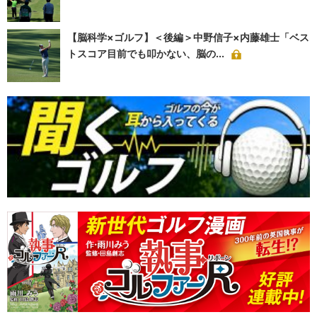
【脳科学×ゴルフ】＜後編＞中野信子×内藤雄士「ベス
トスコア目前でも叩かない、脳の...