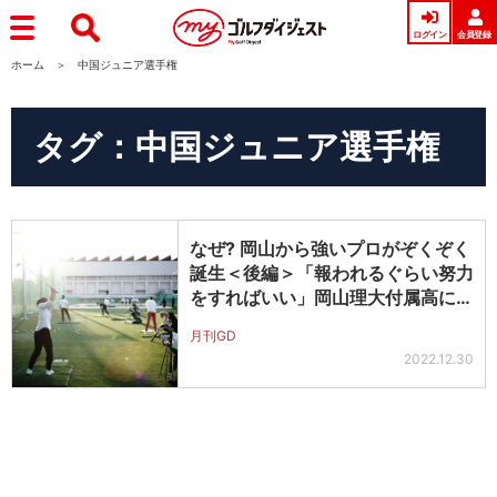
ログイン
会員登録
ホーム
中国ジュニア選手権
タグ：中国ジュニア選手権
なぜ? 岡山から強いプロがぞくぞく
誕生＜後編＞「報われるぐらい努力
をすればいい」岡山理大付属高に潜
入
月刊GD
2022.12.30