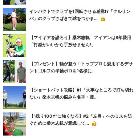
インパクトでクラブを1回転させる感覚!?「クルリン
パ」のクラブさばきで球をつかま...
【マイギアを語ろう】桑木志帆 アイアンは8年愛用
「打感がいいから手放せません!」
【プレゼント】軸が整う！トッププロも愛用するデサ
ントゴルフの半袖ポロを1名様に
【ショートパット攻略】#1「大事なところで打ち切れ
ない」桑木志帆の悩みを名手・藤...
【“残り100Y”に強くなる】#2「左奥」へのミスを防
ぐために桑木志帆が意識して...