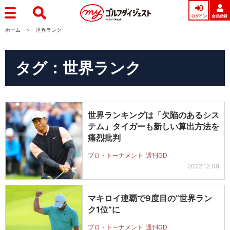
ログイン
会員登録
ホーム
世界ランク
タグ：世界ランク
世界ランキングは「欠陥のあるシス
テム」タイガーも新しい算出方法を
痛烈批判
プロ・トーナメント
週刊GD
2022.12.09
マキロイ連覇で9度目の“世界ラン
ク1位”に
プロ・トーナメント
週刊GD