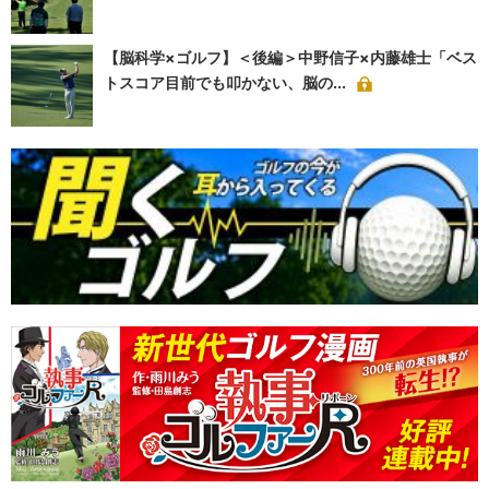
【脳科学×ゴルフ】＜後編＞中野信子×内藤雄士「ベス
トスコア目前でも叩かない、脳の...