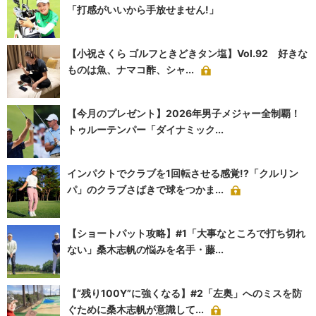
「打感がいいから手放せません!」
【小祝さくら ゴルフときどきタン塩】Vol.92 好きな
ものは魚、ナマコ酢、シャ...
【今月のプレゼント】2026年男子メジャー全制覇！
トゥルーテンパー「ダイナミック...
インパクトでクラブを1回転させる感覚!?「クルリン
パ」のクラブさばきで球をつかま...
【ショートパット攻略】#1「大事なところで打ち切れ
ない」桑木志帆の悩みを名手・藤...
【“残り100Y”に強くなる】#2「左奥」へのミスを防
ぐために桑木志帆が意識して...