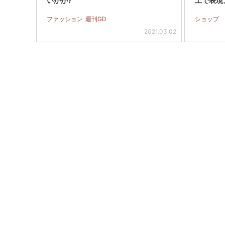
いかが?
工で表現
ファッション
週刊GD
ショップ
2021.03.02