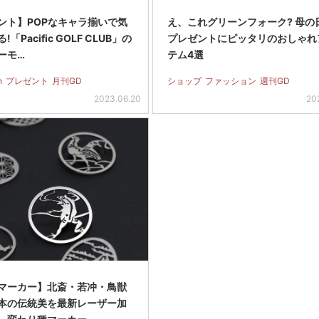
ント】POPなキャラ揃いで気
え、これグリーンフォーク? 母の
「Pacific GOLF CLUB」の
プレゼントにピッタリのおしゃれ
ーモ…
テム4選
n
プレゼント
月刊GD
ショップ
ファッション
週刊GD
2023.06.20
20
マーカー】北斎・若冲・鳥獣
本の伝統美を最新レーザー加