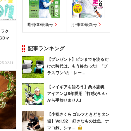
週刊GD最新号
月刊GD最新号
ャラク
GDマ
記事ランキング
【プレゼント】ピンまでを測るだ
25.02.11
けの時代は、もう終わった! “プ
ラスワン”の「レー...
【マイギアを語ろう】桑木志帆
アイアンは8年愛用「打感がいい
から手放せません!」
【小祝さくら ゴルフときどきタン
塩】Vol.92 好きなものは魚、ナ
マコ酢、シャ...