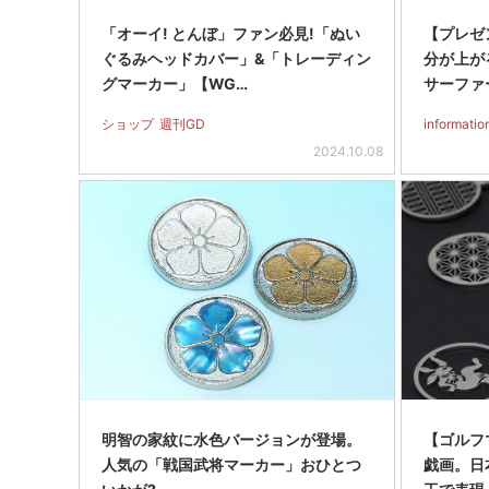
「オーイ! とんぼ」ファン必見!「ぬい
【プレゼ
ぐるみヘッドカバー」&「トレーディン
分が上がる!
グマーカー」【WG…
サーファ
ショップ
週刊GD
informatio
2024.10.08
明智の家紋に水色バージョンが登場。
【ゴルフ
人気の「戦国武将マーカー」おひとつ
戯画。日