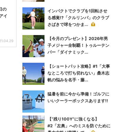
日の
インパクトでクラブを1回転させ
アイ
る感覚!?「クルリンパ」のクラブ
さばきで球をつかま...
【今月のプレゼント】2026年男
21.04.29
子メジャー全制覇！トゥルーテン
パー「ダイナミック...
【ショートパット攻略】#1「大事
なところで打ち切れない」桑木志
帆の悩みを名手・藤...
猛暑を前に今から準備！ゴルフに
いいクーラーボックスあります!!
【“残り100Y”に強くなる】
#2「左奥」へのミスを防ぐために