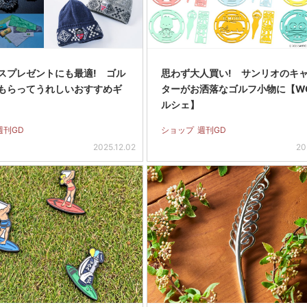
スプレゼントにも最適! ゴル
思わず大人買い! サンリオのキ
もらってうれしいおすすめギ
ターがお洒落なゴルフ小物に【W
ルシェ】
週刊GD
ショップ
週刊GD
2025.12.02
20