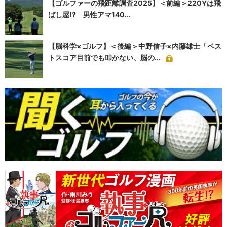
【ゴルファーの飛距離調査2025】＜前編＞220Yは飛
ばし屋!? 男性アマ140...
【脳科学×ゴルフ】＜後編＞中野信子×内藤雄士「ベス
トスコア目前でも叩かない、脳の...