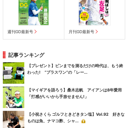
週刊GD最新号
月刊GD最新号
記事ランキング
【プレゼント】ピンまでを測るだけの時代は、もう終
わった! “プラスワン”の「レー...
【マイギアを語ろう】桑木志帆 アイアンは8年愛用
「打感がいいから手放せません!」
【小祝さくら ゴルフときどきタン塩】Vol.92 好きな
ものは魚、ナマコ酢、シャ...