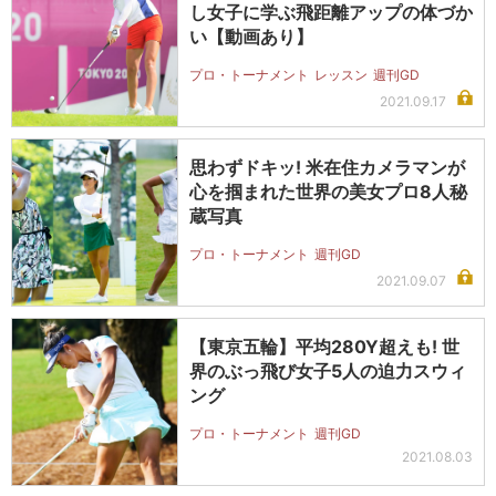
し女子に学ぶ飛距離アップの体づか
い【動画あり】
プロ・トーナメント
レッスン
週刊GD
2021.09.17
思わずドキッ! 米在住カメラマンが
心を掴まれた世界の美女プロ8人秘
蔵写真
プロ・トーナメント
週刊GD
2021.09.07
【東京五輪】平均280Y超えも! 世
界のぶっ飛び女子5人の迫力スウィ
ング
プロ・トーナメント
週刊GD
2021.08.03