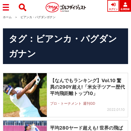
ログイン
会員登録
ホーム
ビアンカ・パグダンガナン
タグ：ビアンカ・パグダン
ガナン
【なんでもランキング】Vol.10 驚
異の290Y超え!「米女子ツアー歴代
平均飛距離トップ10」
プロ・トーナメント
週刊GD
2022.01.10
平均280ヤード超えも! 世界の飛ば