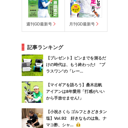
週刊GD最新号
月刊GD最新号
記事ランキング
【プレゼント】ピンまでを測るだ
けの時代は、もう終わった! “プ
ラスワン”の「レー...
【マイギアを語ろう】桑木志帆
アイアンは8年愛用「打感がいい
から手放せません!」
【小祝さくら ゴルフときどきタン
塩】Vol.92 好きなものは魚、ナ
マコ酢、シャ...