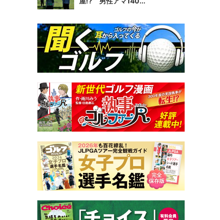
屋!? 男性アマ140...