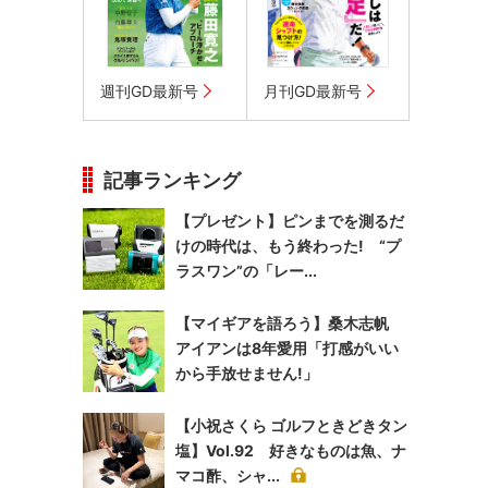
週刊GD最新号
月刊GD最新号
記事ランキング
【プレゼント】ピンまでを測るだ
けの時代は、もう終わった! “プ
ラスワン”の「レー...
【マイギアを語ろう】桑木志帆
アイアンは8年愛用「打感がいい
から手放せません!」
【小祝さくら ゴルフときどきタン
塩】Vol.92 好きなものは魚、ナ
マコ酢、シャ...