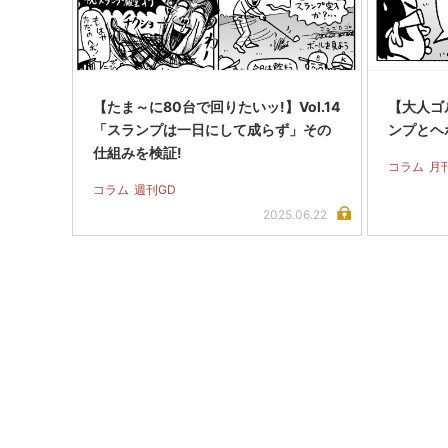
【たま～に80台で回りたいッ!】Vol.14
【大人ゴル
「スランプは一日にして成らず」その
ンプとヘ
仕組みを検証!
コラム
月
コラム
週刊GD
2025.06.22