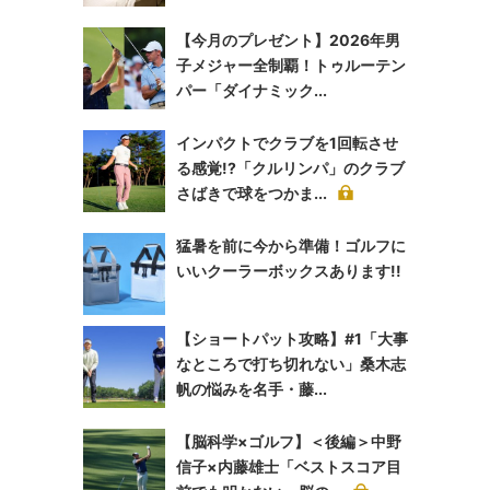
【今月のプレゼント】2026年男
子メジャー全制覇！トゥルーテン
パー「ダイナミック...
インパクトでクラブを1回転させ
る感覚!?「クルリンパ」のクラブ
さばきで球をつかま...
猛暑を前に今から準備！ゴルフに
いいクーラーボックスあります!!
【ショートパット攻略】#1「大事
なところで打ち切れない」桑木志
帆の悩みを名手・藤...
【脳科学×ゴルフ】＜後編＞中野
信子×内藤雄士「ベストスコア目