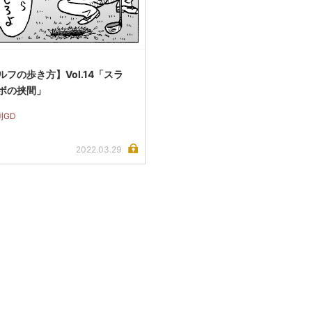
フの歩き方】Vol.14「スラ
ボの挟間」
刊GD
2022.03.29