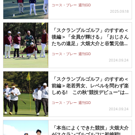
コース・プレー
週刊GD
2025.09.18
「スクランブルゴルフ」のすすめ＜
後編＞「全員が輝ける」「おじさん
たちの遠足」大畑大介と谷繁元信が
語る…
コース・プレー
週刊GD
2024.09.24
「スクランブルゴルフ」のすすめ＜
前編＞老若男女、レベルを問わず楽
しめる! この秋“競技デビュー”は
い…
コース・プレー
週刊GD
2024.09.24
「本当によくできた競技」大畑大介
がスクランブルゴルフに初挑戦!