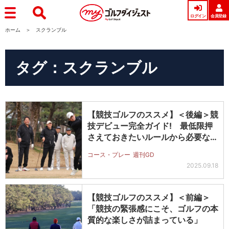
ログイン
会員登録
ホーム
スクランブル
タグ：スクランブル
【競技ゴルフのススメ】＜後編＞競
技デビュー完全ガイド! 最低限押
さえておきたいルールから必要な準
備ま…
コース・プレー
週刊GD
2025.09.18
【競技ゴルフのススメ】＜前編＞
「競技の緊張感にこそ、ゴルフの本
質的な楽しさが詰まっている」