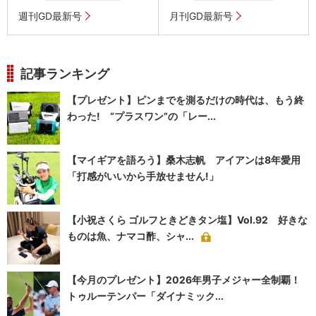
週刊GD最新号
月刊GD最新号
記事ランキング
【プレゼント】ピンまでを測るだけの時代は、もう終
わった! “プラスワン”の「レー...
【マイギアを語ろう】桑木志帆 アイアンは8年愛用
「打感がいいから手放せません!」
【小祝さくら ゴルフときどきタン塩】Vol.92 好きな
ものは魚、ナマコ酢、シャ...
【今月のプレゼント】2026年男子メジャー全制覇！
トゥルーテンパー「ダイナミック...