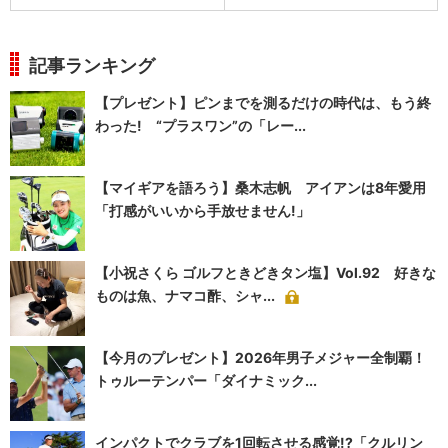
記事ランキング
【プレゼント】ピンまでを測るだけの時代は、もう終
わった! “プラスワン”の「レー...
【マイギアを語ろう】桑木志帆 アイアンは8年愛用
「打感がいいから手放せません!」
【小祝さくら ゴルフときどきタン塩】Vol.92 好きな
ものは魚、ナマコ酢、シャ...
【今月のプレゼント】2026年男子メジャー全制覇！
トゥルーテンパー「ダイナミック...
インパクトでクラブを1回転させる感覚!?「クルリン