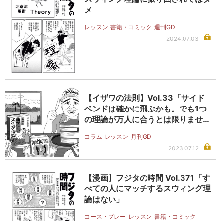
メ
レッスン
書籍・コミック
週刊GD
2024.07.03
【イザワの法則】Vol.33「サイド
ベンドは確かに飛ぶかも。でも1つ
の理論が万人に合うとは限りませ
ん…
コラム
レッスン
月刊GD
2023.07.12
【漫画】フジタの時間 Vol.371「す
べての人にマッチするスウィング理
論はない」
コース・プレー
レッスン
書籍・コミック