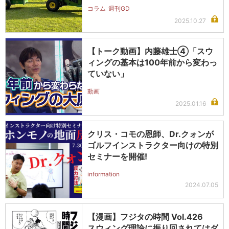
コラム
週刊GD
2025.10.27
【トーク動画】内藤雄士④「スウ
ィングの基本は100年前から変わっ
ていない」
動画
2025.01.16
クリス・コモの恩師、Dr.クォンが
ゴルフインストラクター向けの特別
セミナーを開催!
information
2024.07.05
【漫画】フジタの時間 Vol.426
スウィング理論に振り回されてはダ