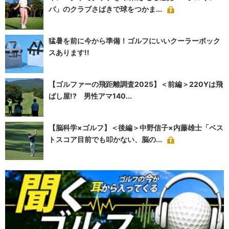
パ」のクラブさばきで球をつかま...
猛暑を前に今から準備！ゴルフにいいクーラーボック
スあります!!
【ゴルファーの飛距離調査2025】＜前編＞220Yは飛
ばし屋!? 男性アマ140...
【脳科学×ゴルフ】＜後編＞中野信子×内藤雄士「ベス
トスコア目前でも叩かない、脳の...