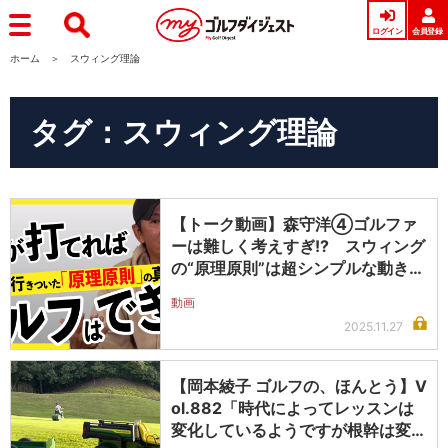
ログイン
会員登録
ホーム
スウィング理論
タグ：スウィング理論
【トーク動画】森守洋④ゴルファ
ーは難しく考えすぎ!? スウィング
の“原理原則”は超シンプルな動きだ
っ…
動画
2025.11.27
【岡本綾子 ゴルフの、ほんとう】V
ol.882「時代によってレッスンは
変化しているようですが根幹は変…