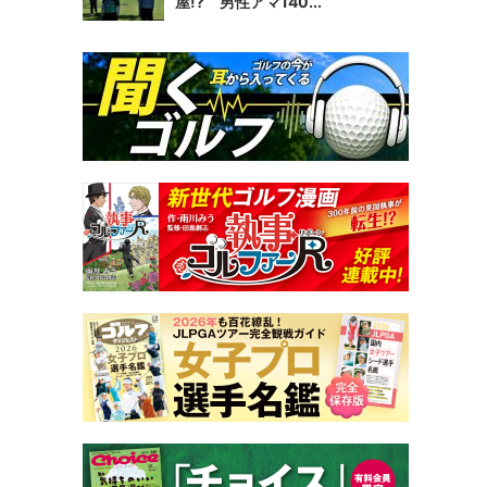
屋!? 男性アマ140...