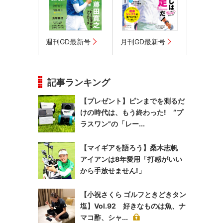
週刊GD最新号
月刊GD最新号
記事ランキング
【プレゼント】ピンまでを測るだ
けの時代は、もう終わった! “プ
ラスワン”の「レー...
【マイギアを語ろう】桑木志帆
アイアンは8年愛用「打感がいい
から手放せません!」
【小祝さくら ゴルフときどきタン
塩】Vol.92 好きなものは魚、ナ
マコ酢、シャ...