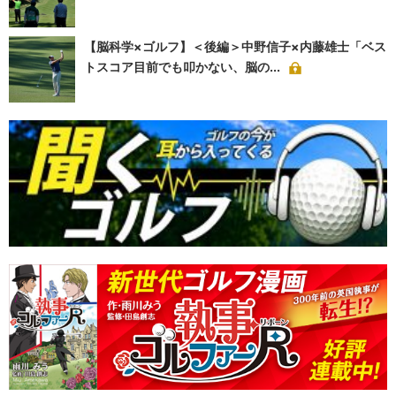
【脳科学×ゴルフ】＜後編＞中野信子×内藤雄士「ベス
トスコア目前でも叩かない、脳の...