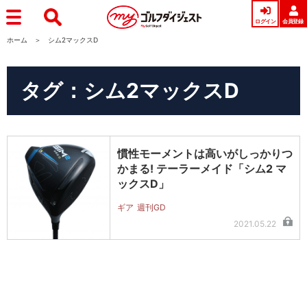
ログイン
会員登録
ホーム
シム2マックスD
タグ：シム2マックスD
慣性モーメントは高いがしっかりつ
かまる! テーラーメイド「シム2 マ
ックスD」
ギア
週刊GD
2021.05.22