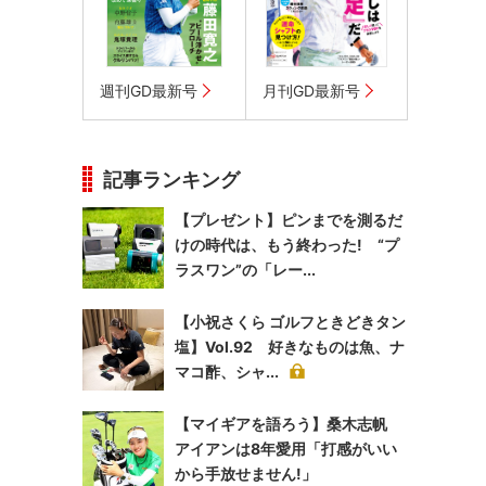
週刊GD最新号
月刊GD最新号
記事ランキング
【プレゼント】ピンまでを測るだ
けの時代は、もう終わった! “プ
ラスワン”の「レー...
【小祝さくら ゴルフときどきタン
塩】Vol.92 好きなものは魚、ナ
マコ酢、シャ...
【マイギアを語ろう】桑木志帆
アイアンは8年愛用「打感がいい
から手放せません!」