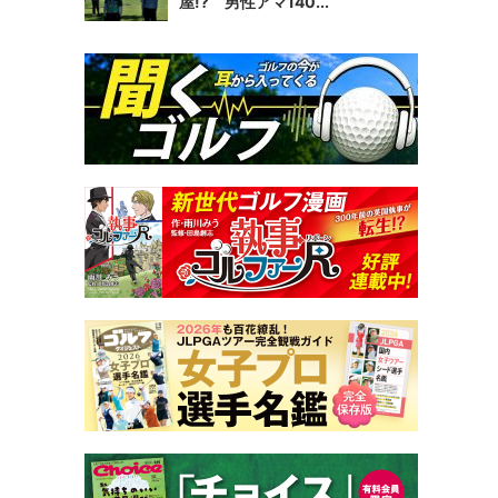
屋!? 男性アマ140...