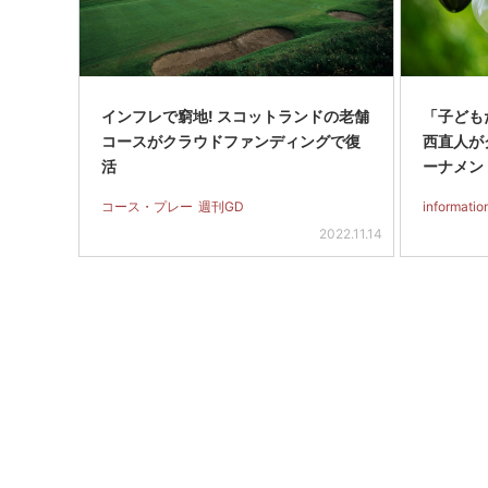
インフレで窮地! スコットランドの老舗
「子ども
コースがクラウドファンディングで復
西直人が
活
ーナメン
コース・プレー
週刊GD
informatio
2022.11.14