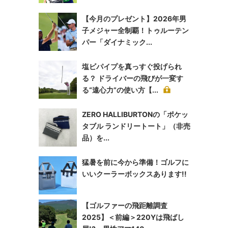
【今月のプレゼント】2026年男
子メジャー全制覇！トゥルーテン
パー「ダイナミック...
塩ビパイプを真っすぐ投げられ
る？ ドライバーの飛びが一変す
る“遠心力”の使い方【...
ZERO HALLIBURTONの「ポケッ
タブル ランドリートート」（非売
品）を...
猛暑を前に今から準備！ゴルフに
いいクーラーボックスあります!!
【ゴルファーの飛距離調査
2025】＜前編＞220Yは飛ばし