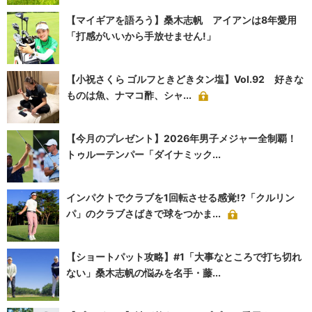
【マイギアを語ろう】桑木志帆 アイアンは8年愛用
「打感がいいから手放せません!」
【小祝さくら ゴルフときどきタン塩】Vol.92 好きな
ものは魚、ナマコ酢、シャ...
【今月のプレゼント】2026年男子メジャー全制覇！
トゥルーテンパー「ダイナミック...
インパクトでクラブを1回転させる感覚!?「クルリン
パ」のクラブさばきで球をつかま...
【ショートパット攻略】#1「大事なところで打ち切れ
ない」桑木志帆の悩みを名手・藤...