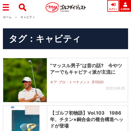
ログイン
会員登録
ホーム
キャビティ
タグ：キャビティ
“マッスル男子”は昔の話? 今やツ
アーでもキャビティ派が主流に
ギア
プロ・トーナメント
月刊GD
2023.06.25
【ゴルフ初物語】Vol.103 1986
年、チタン×銅合金の複合構造ヘッ
ドが登場