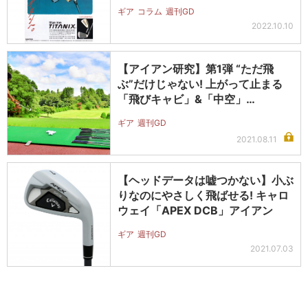
ギア
コラム
週刊GD
2022.10.10
【アイアン研究】第1弾 “ただ飛
ぶ”だけじゃない! 上がって止まる
「飛びキャビ」&「中空」…
ギア
週刊GD
2021.08.11
【ヘッドデータは嘘つかない】小ぶ
りなのにやさしく飛ばせる! キャロ
ウェイ「APEX DCB」アイアン
ギア
週刊GD
2021.07.03