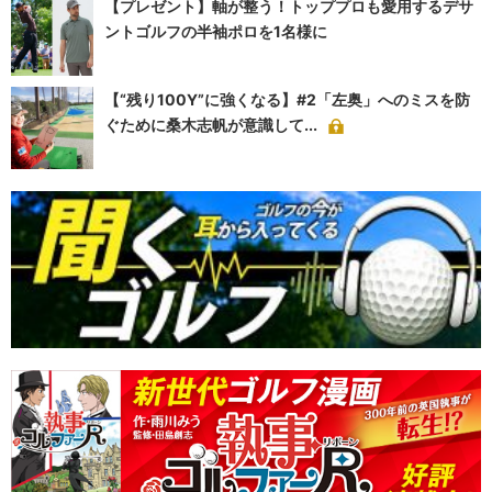
【プレゼント】軸が整う！トッププロも愛用するデサ
ントゴルフの半袖ポロを1名様に
【“残り100Y”に強くなる】#2「左奥」へのミスを防
ぐために桑木志帆が意識して...