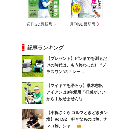
週刊GD最新号
月刊GD最新号
記事ランキング
【プレゼント】ピンまでを測るだ
けの時代は、もう終わった! “プ
ラスワン”の「レー...
【マイギアを語ろう】桑木志帆
アイアンは8年愛用「打感がいい
から手放せません!」
【小祝さくら ゴルフときどきタン
塩】Vol.92 好きなものは魚、ナ
マコ酢、シャ...