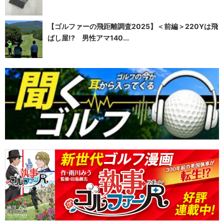
【ゴルファーの飛距離調査2025】＜前編＞220Yは飛
ばし屋!? 男性アマ140...