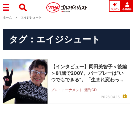
ログイン
会員登録
ホーム
エイジシュート
タグ：エイジシュート
【インタビュー】岡田美智子＜後編
＞81歳で200Y。パープレーは“い
つでもできる”。「生まれ変わっ
て…
プロ・トーナメント
週刊GD
2026.04.15