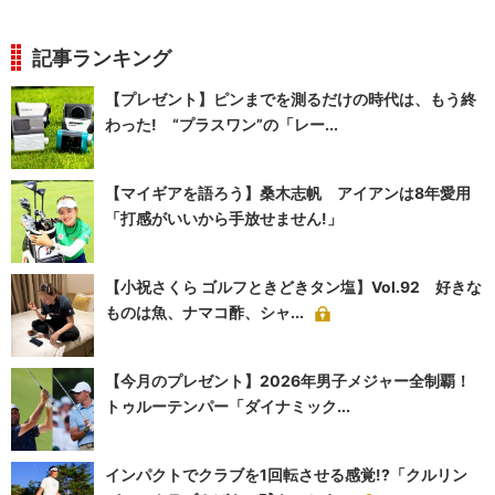
記事ランキング
【プレゼント】ピンまでを測るだけの時代は、もう終
わった! “プラスワン”の「レー...
【マイギアを語ろう】桑木志帆 アイアンは8年愛用
「打感がいいから手放せません!」
【小祝さくら ゴルフときどきタン塩】Vol.92 好きな
ものは魚、ナマコ酢、シャ...
【今月のプレゼント】2026年男子メジャー全制覇！
トゥルーテンパー「ダイナミック...
インパクトでクラブを1回転させる感覚!?「クルリン