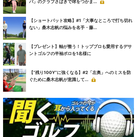
パ」のクラブさばきで球をつかま...
【ショートパット攻略】#1「大事なところで打ち切れ
ない」桑木志帆の悩みを名手・藤...
【プレゼント】軸が整う！トッププロも愛用するデサ
ントゴルフの半袖ポロを1名様に
【“残り100Y”に強くなる】#2「左奥」へのミスを防
ぐために桑木志帆が意識して...