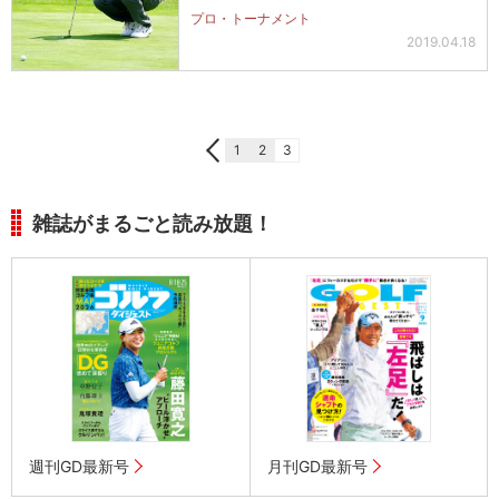
み…
プロ・トーナメント
2019.04.18
1
2
3
雑誌がまるごと読み放題！
週刊GD最新号
月刊GD最新号