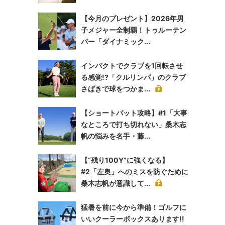
【今月のプレゼント】2026年男
子メジャー全制覇！トゥルーテン
パー「ダイナミック...
インパクトでクラブを1回転させ
る感覚!?「クルリンパ」のクラブ
さばきで球をつかま...
【ショートパット攻略】#1「大事
なところで打ち切れない」桑木志
帆の悩みを名手・藤...
【“残り100Y”に強くなる】
#2「左奥」へのミスを防ぐために
桑木志帆が意識して...
猛暑を前に今から準備！ゴルフに
いいクーラーボックスあります!!