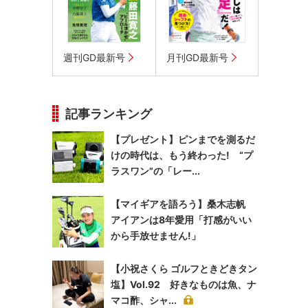
週刊GD最新号
月刊GD最新号
記事ランキング
【プレゼント】ピンまでを測るだ
けの時代は、もう終わった! “プ
ラスワン”の「レー...
【マイギアを語ろう】桑木志帆
アイアンは8年愛用「打感がいい
から手放せません!」
【小祝さくら ゴルフときどきタン
塩】Vol.92 好きなものは魚、ナ
マコ酢、シャ...